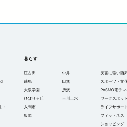
暮らす
江古田
中井
災害に強い西
nd
練馬
田無
スポーツ・文
大泉学園
所沢
PASMO電子
ひばりヶ丘
玉川上水
ワークスポッ
ま・
入間市
ライフサポー
飯能
フィットネス
ショッピング