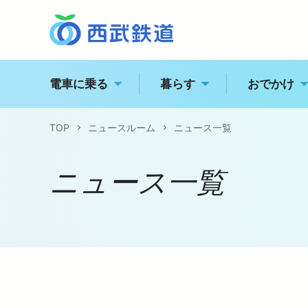
電車に乗る
暮らす
おでかけ
TOP
ニュースルーム
ニュース一覧
西
トッ
駅の情報・路線図
ニュース一覧
経営
特急電車・座席指定列
江
企業
運賃案内
電車に乗る
企業情報
おでかけ
飯