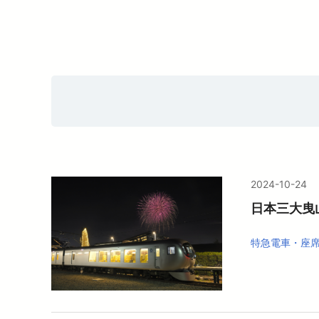
暮らす
バリアフリー情報
電車に乗るトップ
企業情報トップ
おでかけトップ
も
暮らすトップ
遅延証明書
お忘れもの
災
臨時電車のお知らせ
ワ
サイクルトレイン
P
西
西
2024-10-24
日本三大曳
特急電車・座