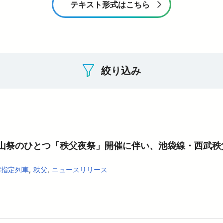
お子さま連れのお客さま・
テキスト形式はこちら
大規模地震への備え
妊娠中のお客さま
イベント・キャンペーン
おトクなきっぷ
っと知りたい！西武線沿線の暮らし
公式YouTube
西武ニュース fillute
サイクルトレイン
 Lost＆Found
広報誌 西武鉄道かわら版
害に強い西武線
スポーツ・文化活動
ライフサポート
デジタル西武時刻表
西武線運転シミュレータ 体験可能施設情報
ークスポット
フィットネス
ショッピング
絞り込み
電車図鑑
介助事前受付サービス
介助事前受付サービス
ASMO電子マネー
SEIBU PRINCE CLUBカードセゾン
武鉄道グッズ
地域活性化に関する取り組み
武鉄道 子育て応援サイト
山祭のひとつ「秩父夜祭」開催に伴い、池袋線・西武秩
席指定列車
秩父
ニュースリリース