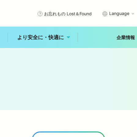
Language
お忘れもの Lost＆Found
より安全に・快適に
企業情報
武線沿線で暮らす
エリアから探す
プメッセージ
サステナビリティアクション
きっぷ・PASMO・定期券
安全を守るために
秩父
川越
所沢
石神井
入間・狭山
拝島
理念
西武グループの沿線施設
車
時刻表
未来へ進む新宿線
古田
練馬
大泉学園
ひばりヶ丘
入間市
ジャンルから探す
より安全に・快
適に
レジャー
体験
食事
概要
公式アカウント一覧
乗換案内
バリアフリー情報
自然
歴史
文化
より安全に・快適に
トップ
能
中井
田無
所沢
玉川上水