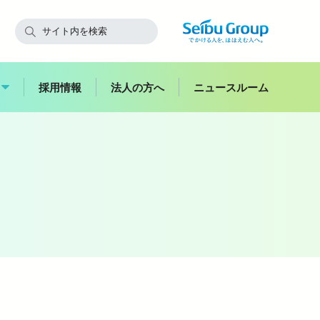
採用情報
法人の方へ
ニュースルーム
快適にご利用いただくために
飯能
副都心
西武鉄道からのお願い
スイーツ
花
お子さま連れのお客さま・
ハイキング
妊娠中のお客さま
バス