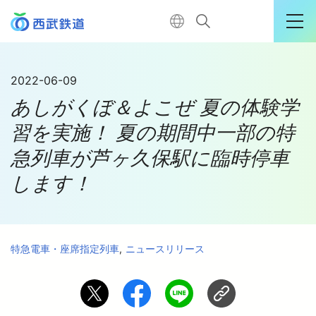
運行情報詳細
2022-06-09
あしがくぼ＆よこぜ 夏の体験学
購入はこちら
習を実施！ 夏の期間中一部の特
急列車が芦ヶ久保駅に臨時停車
TOP
します！
電車に乗る
特急電車・座席指定列車
ニュースリリース
暮らす
おでかけ