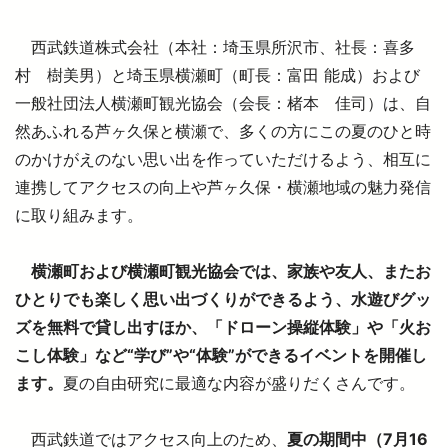
西武鉄道株式会社（本社：埼玉県所沢市、社長：喜多
より安全に・快適に
村 樹美男）と埼玉県横瀬町（町長：富田 能成）および
一般社団法人横瀬町観光協会（会長：楮本 佳司）は、自
然あふれる芦ヶ久保と横瀬で、多くの方にこの夏のひと時
ニュースルーム
のかけがえのない思い出を作っていただけるよう、相互に
連携してアクセスの向上や芦ヶ久保・横瀬地域の魅力発信
企業情報
に取り組みます。
採用情報
横瀬町および横瀬町観光協会では、家族や友人、またお
ひとりでも楽しく思い出づくりができるよう、水遊びグッ
法人の方へ
ズを無料で貸し出すほか、「ドローン操縦体験」や「火お
こし体験」など“学び”や“体験”ができるイベントを開催し
ます。
夏の自由研究に最適な内容が盛りだくさんです。
お忘れもの Lost＆Found
西武鉄道ではアクセス向上のため、
夏の期間中（7月16