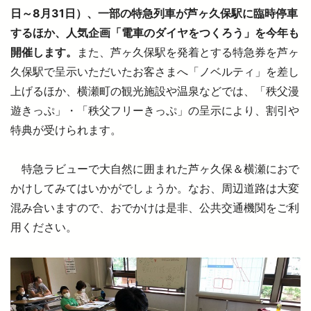
日～8月31日）、一部の特急列車が芦ヶ久保駅に臨時停車
するほか、人気企画「電車のダイヤをつくろう」を今年も
西武鉄道の公式アカウント一覧
開催します。
また、芦ヶ久保駅を発着とする特急券を芦ヶ
個人情報保護方針
久保駅で呈示いただいたお客さまへ「ノベルティ」を差し
上げるほか、横瀬町の観光施設や温泉などでは、「秩父漫
サイトマップ
遊きっぷ」・「秩父フリーきっぷ」の呈示により、割引や
サイトのご利用にあたって
特典が受けられます。
特急ラビューで大自然に囲まれた芦ヶ久保＆横瀬におで
かけしてみてはいかがでしょうか。なお、周辺道路は大変
混み合いますので、おでかけは是非、公共交通機関をご利
用ください。