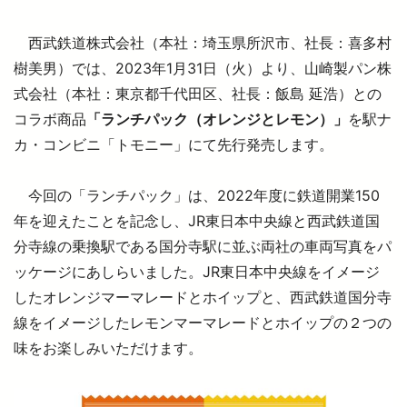
西武鉄道株式会社（本社：埼玉県所沢市、社長：喜多村
より安全に・快適に
樹美男）では、2023年1月31日（火）より、山崎製パン株
式会社（本社：東京都千代田区、社長：飯島 延浩）との
コラボ商品
「ランチパック（オレンジとレモン）」
を駅ナ
ニュースルーム
カ・コンビニ「トモニー」にて先行発売します。
企業情報
今回の「ランチパック」は、2022年度に鉄道開業150
年を迎えたことを記念し、JR東日本中央線と西武鉄道国
採用情報
分寺線の乗換駅である国分寺駅に並ぶ両社の車両写真をパ
ッケージにあしらいました。JR東日本中央線をイメージ
法人の方へ
したオレンジマーマレードとホイップと、西武鉄道国分寺
線をイメージしたレモンマーマレードとホイップの２つの
味をお楽しみいただけます。
お忘れもの Lost＆Found