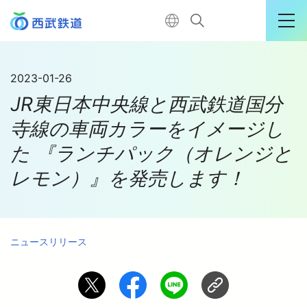
運行情報詳細
2023-01-26
JR東日本中央線と西武鉄道国分
購入はこちら
寺線の車両カラーをイメージし
た 『ランチパック（オレンジと
TOP
レモン）』を発売します！
電車に乗る
ニュースリリース
暮らす
おでかけ