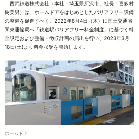
西武鉄道株式会社（本社：埼玉県所沢市、社長：喜多村
樹美男）は、ホームドアをはじめとしたバリアフリー設備
の整備を促進すべく、2022年8月4日（木）に国土交通省
より安全に・快適に
関東運輸局へ「鉄道駅バリアフリー料金制度」に基づく料
金設定および整備・徴収計画の届出を行い、2023年3月
ニュースルーム
18日(土)より料金収受を開始します。
企業情報
採用情報
法人の方へ
お忘れもの Lost＆Found
ホームドア