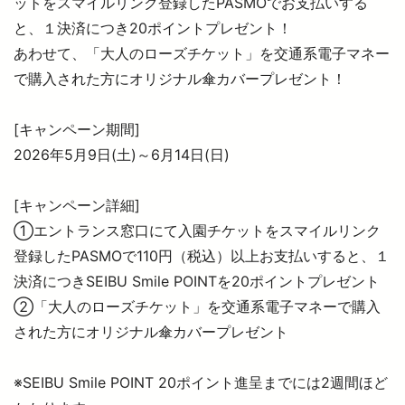
ットをスマイルリンク登録したPASMOでお支払いする
と、１決済につき20ポイントプレゼント！
あわせて、「大人のローズチケット」を交通系電子マネー
より安全に・快適に
で購入された方にオリジナル傘カバープレゼント！
ニュースルーム
[キャンペーン期間]
2026年5月9日(土)～6月14日(日)
企業情報
[キャンペーン詳細]
①エントランス窓口にて入園チケットをスマイルリンク
採用情報
登録したPASMOで110円（税込）以上お支払いすると、１
決済につきSEIBU Smile POINTを20ポイントプレゼント
法人の方へ
②「大人のローズチケット」を交通系電子マネーで購入
された方にオリジナル傘カバープレゼント
お忘れもの Lost＆Found
※SEIBU Smile POINT 20ポイント進呈までには2週間ほど