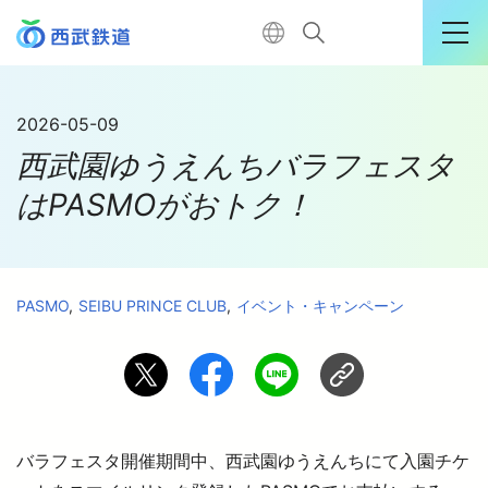
運行情報詳細
2026-05-09
西武園ゆうえんちバラフェスタ
購入はこちら
はPASMOがおトク！
TOP
PASMO
SEIBU PRINCE CLUB
イベント・キャンペーン
電車に乗る
暮らす
バラフェスタ開催期間中、西武園ゆうえんちにて入園チケ
おでかけ