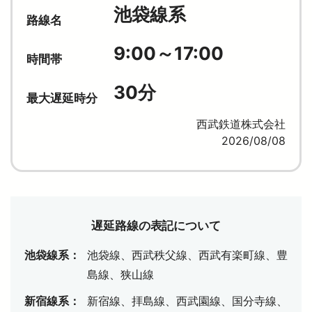
池袋線系
路線名
より安全に・快適に
9:00～17:00
時間帯
30分
ニュースルーム
最大遅延時分
西武鉄道株式会社
企業情報
2026/08/08
採用情報
法人の方へ
遅延路線の表記について
池袋線系：
池袋線、西武秩父線、西武有楽町線、豊
島線、狭山線
お忘れもの Lost＆Found
新宿線系：
新宿線、拝島線、西武園線、国分寺線、