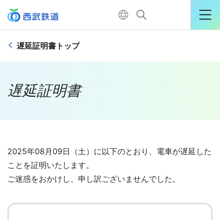
遅延証明書トップ
運行情報詳細
購入はこちら
遅延証明書
TOP
2025年08月09日（土）に以下のとおり、電車が遅延した
電車に乗る
ことを証明いたします。
ご迷惑をおかけし、申し訳ございませんでした。
暮らす
おでかけ