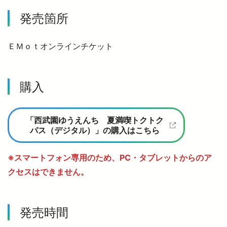
発売箇所
西武鉄道の公式アカウント一覧
ＥＭｏｔオンラインチケット
個人情報保護方針
サイトマップ
購入
サイトのご利用にあたって
「西武園ゆうえんち 夏満喫トクトク
パス（デジタル）」の購入はこちら
※スマートフォン専用のため、PC・タブレットからのア
クセスはできません。
発売時間