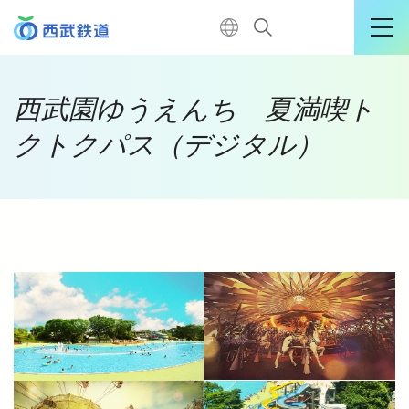
運行情報詳細
西武園ゆうえんち 夏満喫ト
クトクパス（デジタル）
購入はこちら
TOP
電車に乗る
暮らす
おでかけ