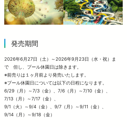
より安全に・快適に
ニュースルーム
発売期間
企業情報
2026年6月27日（土）～2026年9月23日（水・祝）ま
で 但し、プール休園日は除きます。
採用情報
※前売りは１ヶ月前より発売いたします。
※プール休園日については以下の日程になります。
6/29（月）～7/3（金）、7/6（月）～7/10（金）、
法人の方へ
7/13（月）～7/17（金）、
9/1（火）～9/4（金）、9/7（月）～9/11（金）、
お忘れもの Lost＆Found
9/14（月）～9/18（金）