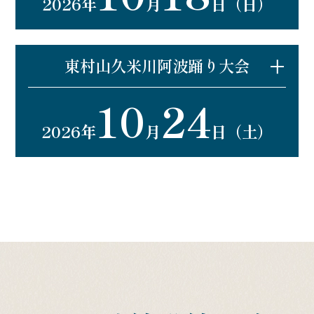
2026年
月
日（日）
開催場所：新狭山駅北口(すかいロード)
開催時間：18：30～20：00
詳細はこちら
東村山久米川阿波踊り大会
10
24
最寄り駅：久米川駅
2026年
月
日（土）
開催場所：久米川駅南口
開催時間：18：00～20：30
詳細はこちら
(久米川中央通り商店会)