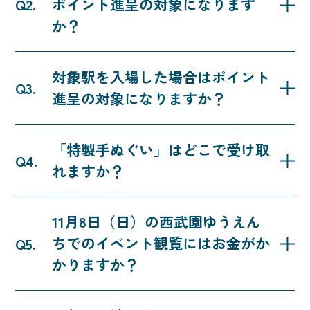
ポイント進呈の対象になります
登録
・SEIBU PRINCE CLUBアプリの「SEIBUスマイルリ
か？
ンク登録・変更」画面からPASMO番号の登録（ス
詳細はこちら
SNSはこちら
マイルリンク登録）
定期券などの出場に対してPASMOから運賃の減額
対象駅を入場した場合はポイント
・SEIBU PRINCE CLUBアプリの「キャンペーン一
がない出場や定期券・企画乗車券区間内としての出
進呈の対象になりますか？
覧」から本キャンペーンへのエントリー
場は対象外です。
※キャンペーン期間中であればエントリー・条件達
SNSはこちら
本キャンペーンは、対象駅での自動改札機の出場の
成の順序は問いません。
「特製手ぬぐい」はどこで受け取
みが対象となります。
れますか？
SNSはこちら
沿線の対象阿波おどりイベントで1駅以上降車条件
11月8日（日）の西武園ゆうえん
を達成（※）されたうえで、11月8日（日）の西武
ちでのイベント観覧にはお金がか
園ゆうえんちでのイベントへご来園ください。園内
に設置する特設引換ブースにて、アプリの西武おで
かりますか？
かけラリー達成状況確認画面をご提示いただいた方
にお渡しいたします。
イベントの観覧自体は無料ですが、西武園ゆうえん