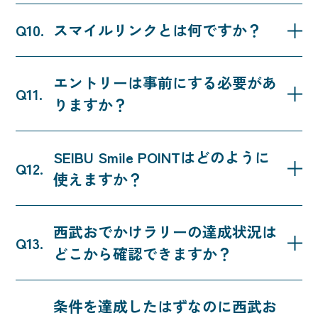
SEIBU PRINCE CLUB は、西武鉄道や西武線沿線の店
スマイルリンクとは何ですか？
舗、その他豊富な加盟店で貯めて使えるSEIBU
Smile POINT のほか、ご家族で楽しめる水族館や遊
西武鉄道の駅ナカ・コンビニ「トモニー」や駅構内
園地における会員証の提示による会員限定特典、さ
エントリーは事前にする必要があ
の飲料自販機、証明写真機、麺類券売機などのスマ
らに西武プリンスホテルズ＆リゾーツにおけるより
りますか？
イルリンク加盟店で登録したPASMOを使うと、
快適にお過ごしいただくための充実した特典など、
SEIBU Smile POINTが110円（税込）ごとに1ポイント
お客さまの毎日に寄り添ったサービスを提供する西
キャンペーン期間中であればエントリー・条件達成
貯まるサービスです。詳細は、
こちら
をご確認くだ
武グループの会員サービスです。詳細は、
SEIBU
SEIBU Smile POINTはどのように
の順序は問いません。
さい。
PRINCE CLUBホームページ
をご確認ください。
使えますか？
西武プリンスクラブ加盟店でのお会計時のポイント
西武おでかけラリーの達成状況は
利用にご利用いただけます。お会計時に西武線アプ
どこから確認できますか？
リなどで会員証を表示し、利用するポイント数を設
定の上ご提示ください。また、チケットレスサービ
SEIBU PRINCE CLUBにログインしていただき、キャ
ス「Smooz」での特急券・座席指定券の購入や、
条件を達成したはずなのに西武お
ンペーン一覧に掲載されている「
西武おでかけラリ
PASMOへのチャージなどにもお使いいただけま