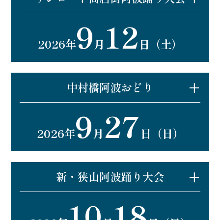
9
12
最寄り駅：狭山ヶ丘駅
2026年
月
日（土）
開催場所：サンロード商店街
開催時間：16：00～21：00
詳細はこちら
中村橋阿波おどり
9
27
最寄り駅：中村橋駅
2026年
月
日（日）
開催場所：中村橋駅前通り、中村橋駅前広場
開催時間：17：00～20：30
※前夜祭：9月26日（土）
詳細はこちら
新・狭山阿波踊り大会
10
18
（すかいロード祭り）
最寄り駅：新狭山駅