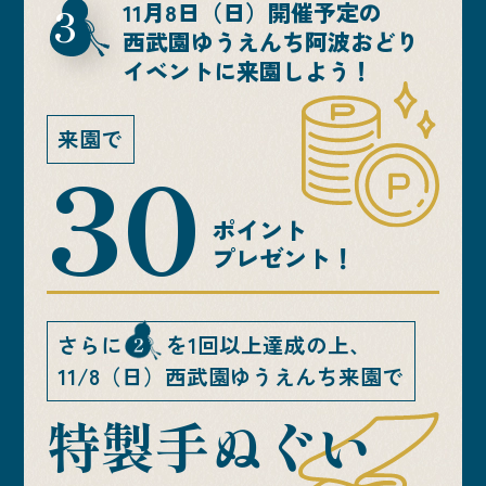
3
11月8日（日）開催予定の
西武園ゆうえんち阿波おどり
イベントに来園しよう！
来園で
30
ポイント
プレゼント！
さらに
を1回以上達成の上、
11/8（日）西武園ゆうえんち来園で
特製手ぬぐい