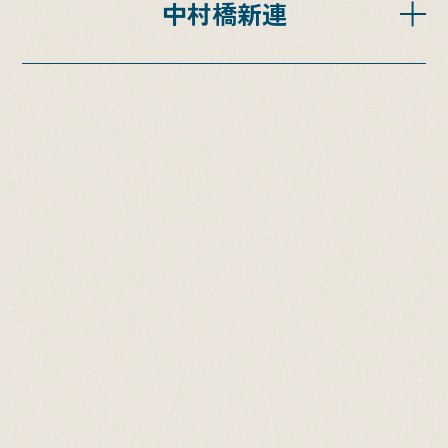
中村橋新連
活動拠点：狭山市
SNSはこちら
創立年：1975年
人数：40名
活動拠点：練馬区中村橋