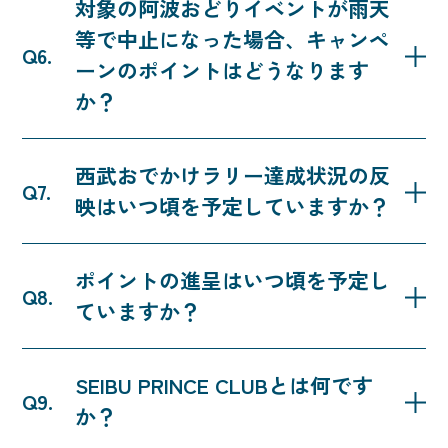
対象の阿波おどりイベントが雨天
※11月8日（日）の西武園ゆうえんち駅の達成は対
ちの入園チケットのご購入が別途必要となります。
等で中止になった場合、キャンペ
象外です。
ーンの
ポイントはどうなります
か？
各地域のイベントが中止・変更となった場合でも、
西武おでかけラリー達成状況の反
キャンペーン実施日の対象時間内に該当駅で降車
映はいつ頃を予定していますか？
（自動改札機を出場）されていれば、ポイント進呈
および駅数達成の対象となります。
出場日から9日後以降に反映となります。
ポイントの進呈はいつ頃を予定し
ていますか？
ポイントの進呈は、11月下旬を予定しています。
SEIBU PRINCE CLUBとは何です
か？