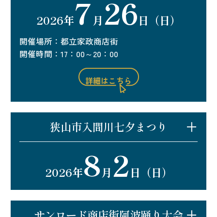
7
26
2026年
月
日（日）
開催場所：都立家政商店街
開催時間：17：00～20：00
詳細はこちら
狭山市入間川七夕まつり
8
2
最寄り駅：狭山市駅
2026年
月
日（日）
開催場所：狭山市駅西口周辺～七夕通り商店街
開催時間：17：00～20：00
※七夕まつり：8月1日・2日の2日間開催
詳細はこちら
サンロード商店街阿波踊り大会