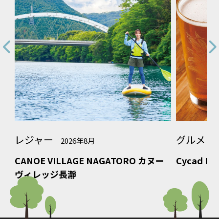
グルメ
グ
2026年8月
ORO カヌー
Cycad Brewing
N