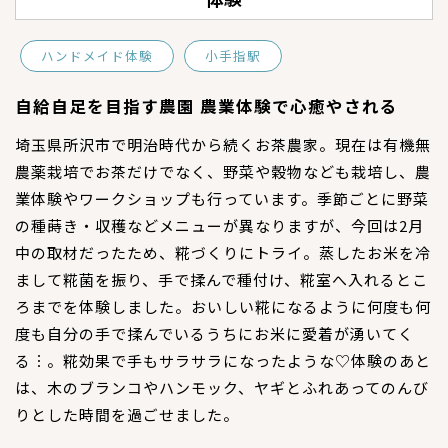
ハンドメイド体験
小手指駅
自給自足を目指す農園 農業体験で心癒やされる
埼玉県所沢市で明治時代から続くお茶農家。現在は有機無
農薬栽培でお茶だけでなく、野菜や穀物なども栽培し、農
業体験やワークショップも行っています。季節ごとに野菜
の種蒔き・収穫などメニューが異なりますが、今回は2月
中の取材だったため、糀づくりにトライ。蒸したお米を冷
まして糀菌を振り、手で揉んで種付け、糀室へ入れるとこ
ろまでを体験しました。おいしい糀になるように何度も何
度も自分の手で揉んでいるうちにお米に愛着が湧いてく
る︙。糀効果で手もサラサラになったような♡体験のあと
は、木のブランコやハンモック、ヤギとふれあってのんび
りとした時間を過ごせました。