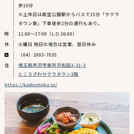
歩10分
※土休日は航空公園駅からバスで15分「サクラ
タウン東」下車徒歩2分の運行もあり。
時
11:00〜17:00（L.O.16:00）
休
火曜日 祝日の場合は営業、翌日休み
（04）2003-7035
住
埼⽟県所沢市東所沢和⽥3-31-3
ところざわサクラタウン3階
https://kadoshoku.jp/