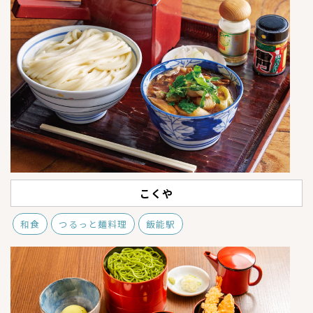
こくや
和食
つるっと麺料理
飯能駅