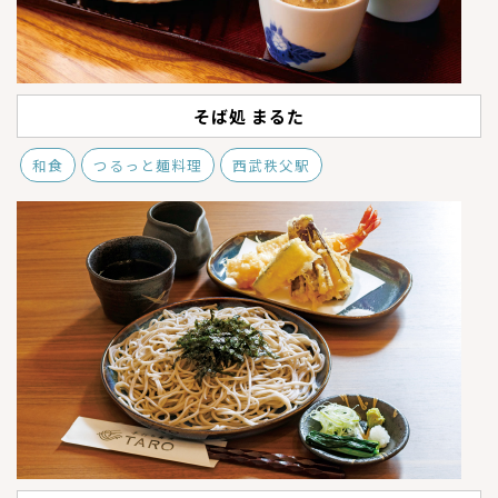
そば処 まるた
和食
つるっと麺料理
西武秩父駅