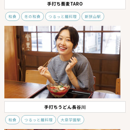
手打ち蕎麦TARO
和食
冬の和食
つるっと麺料理
新狭山駅
手打ちうどん長谷川
和食
つるっと麺料理
大泉学園駅