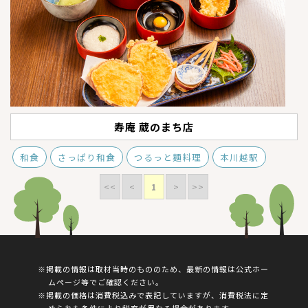
寿庵 蔵のまち店
和食
さっぱり和食
つるっと麺料理
本川越駅
<<
<
1
>
>>
※掲載の情報は取材当時のもののため、最新の情報は公式ホー
ムページ等でご確認ください。
※掲載の価格は消費税込みで表記していますが、消費税法に定