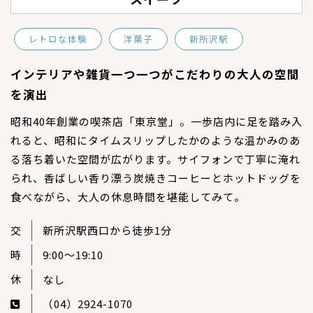
レトロな体験
洋菓子
新所沢駅
インテリアや雑貨一つ一つがこだわりの大人の空間
を演出
昭和40年創業の喫茶店「東京堂」。一歩店内に足を踏み入
れると、昭和にタイムスリップしたかのような温かみのあ
る落ち着いた空間が広がります。サイフォンで丁寧に淹れ
られ、香ばしい香り漂う炭焼きコーヒーとホットドッグを
食べながら、大人の休息時間を堪能してみて。
交
新所沢駅西口から徒歩1分
時
9:00～19:10
休
なし
（04）2924-1070