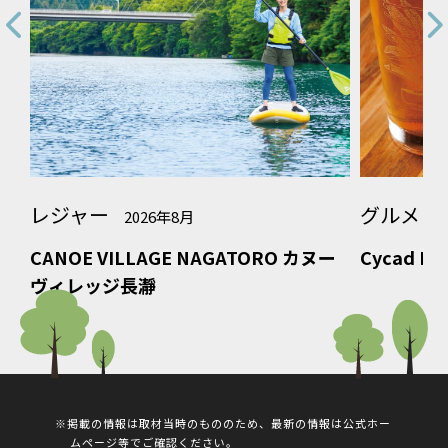
レジャー
グルメ
2026年8月
2
CANOE VILLAGE NAGATORO カヌー
Cycad Br
ヴィレッジ長瀞
※掲載の情報は取材当時のもののため、最新の情報は公式ホー
ムページ等でご確認ください。