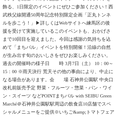
飾る、1日限定のイベントにぜひご参加ください！西
武秩父線開通50周年記念特別限定企画「正丸トンネ
ルを歩こう！」▶詳しくはWebサイトへ練馬区の後
援を受けて実施しているこのイベントも、おかげさ
まで10回目を迎えました。今回は感謝の気持ちを込
めて「まちバル」イベントを特別開催！沿線の自然
が生み出す旬のおいしさをぜひお楽しみください。
過去の開催時の様子日 時 3月7日（土） 10：00～
15：00 ※雨天決行 荒天その他の事由により、中止に
なる場合があります。会 場 石神井公園駅 中央口
改札前販売予定 野菜・フルーツ・惣菜・パン・ワイ
ン・スイーツ などPOINTまちバル with SEIBU Green
Marché＠石神井公園駅駅周辺の飲食店10店舗でスペ
シャルメニューをご提供※いちご&amp;トマトフェア