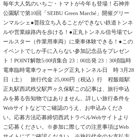
毎年大人気のいちご・トマトが今年も登場！石神井
公園駅で第10回「SEIBU Green Marché」開催グリー
ンマルシェ●普段立ち入ることができない鉄道トンネ
ルや営業線路内を歩ける！●正丸トンネル信号場でレ
ールスター（作業用車両）に乗車体験できる！●この
イベントでしか手に入らない参加記念品をプレゼン
ト！POINT解散5:00頃集合 23：00出発 23：30頃臨時
電車臨時電車ウォーキング正丸トンネル日 時 3月28
日（土） 旅行代金 25,000円（税込）行 程飯能駅
正丸駅西武秩父駅芦ヶ久保駅この記事は、旅行申込
みを募る告知物ではありません。詳しい旅行条件を
Webサイトなどでご確認のうえ、お申込みくださ
い。応募方法応募締切西武トラベルWebサイトより
ご応募ください。※参加に際しての注意事項はWeb
サイトにてご確認ください。※旅行代金のお支払方