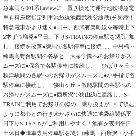
急車両を001系Laviewに 置き換えて運行池秩特急電
車有料座席指定列車池袋線池西武秩父線秩1分短縮！
特急電車がより速く●日中、西武有楽町線を毎時上下
2本ずつ増発●平日、下りS-TRAINの停車駅を3駅追加
し、接続を改善●練馬で各駅停車に接続し、中村橋～
練馬高野台駅間の各駅と 大泉学園へのお帰りがス
ムーズに●保谷で各駅停車に接続し、 ひばりヶ丘～
秋津駅間の各駅へのお帰りがスムーズに●小手指で各
駅停車に接続し、 狭山ヶ丘～飯能駅間の各駅への
お帰りがスムーズに●西所沢で狭山線に連絡し、S-
TRAINご利用でお帰りの際の 乗り換えが1回で済む
ように都心との行き来がさらに快適に池袋線関係平
日下りS-TRAINがご利用しやすく！池有夕夜間平日
土休日◆降車専用停車駅を3駅（練馬・西所沢・小手