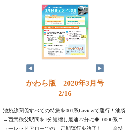
かわら版 2020年3月号
2/16
池袋線関係すべての特急を001系Laviewで運行！池袋
→西武秩父駅間を1分短縮し最速77分に◆10000系ニ
ューレッドアローでの 定期運行を終了し、 全特