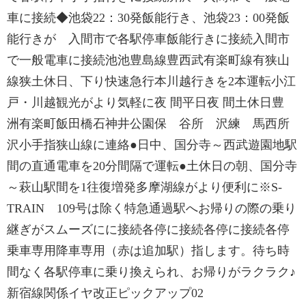
車に接続◆池袋22：30発飯能行き、池袋23：00発飯
能行きが 入間市で各駅停車飯能行きに接続入間市
で一般電車に接続池池豊島線豊西武有楽町線有狭山
線狭土休日、下り快速急行本川越行きを2本運転小江
戸・川越観光がより気軽に夜 間平日夜 間土休日豊
洲有楽町飯田橋石神井公園保 谷所 沢練 馬西所
沢小手指狭山線に連絡●日中、国分寺～西武遊園地駅
間の直通電車を20分間隔で運転●土休日の朝、国分寺
～萩山駅間を1往復増発多摩湖線がより便利に※S-
TRAIN 109号は除く特急通過駅へお帰りの際の乗り
継ぎがスムーズにに接続各停に接続各停に接続各停
乗車専用降車専用（赤は追加駅）指します。待ち時
間なく各駅停車に乗り換えられ、お帰りがラクラク♪
新宿線関係イヤ改正ピックアップ02