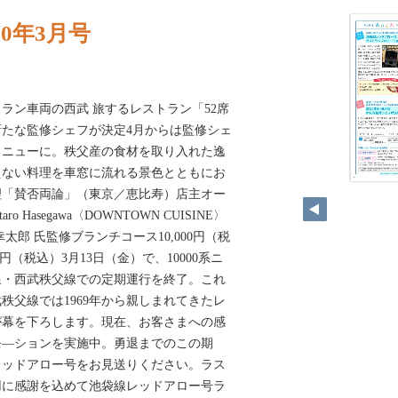
0年3月号
ラン車両の西武 旅するレストラン「52席
期新たな監修シェフが決定4月からは監修シェ
メニューに。秩父産の食材を取り入れた逸
えない料理を車窓に流れる景色とともにお
理「賛否両論」（東京／恵比寿）店主オー
o Hasegawa〈DOWNTOWN CUISINE〉
太郎 氏監修ブランチコース10,000円（税
0円（税込）3月13日（金）で、10000系ニ
線・西武秩父線での定期運行を終了。これ
秩父線では1969年から親しまれてきたレ
が幕を下ろします。現在、お客さまへの感
モ―ションを実施中。勇退までのこの期
レッドアロー号をお見送りください。ラス
用に感謝を込めて池袋線レッドアロー号ラ