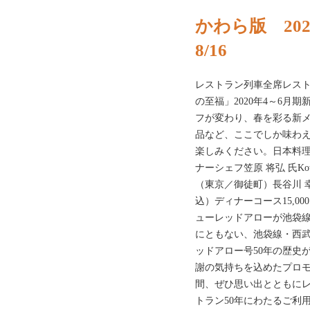
かわら版 202
8/16
レストラン列車全席レスト
の至福」2020年4～6月
フが変わり、春を彩る新
品など、ここでしか味わ
楽しみください。日本料
ナーシェフ笠原 将弘 氏Kotar
（東京／御徒町）長谷川 幸
込）ディナーコース15,00
ューレッドアローが池袋
にともない、池袋線・西武
ッドアロー号50年の歴史
謝の気持ちを込めたプロ
間、ぜひ思い出とともに
トラン50年にわたるご利