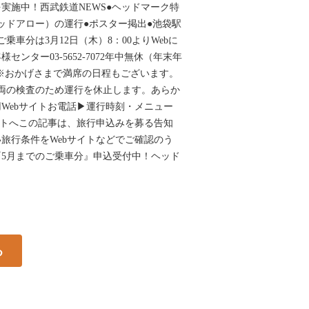
実施中！西武鉄道NEWS●ヘッドマーク特
レッドアロー）の運行●ポスター掲出●池袋駅
乗車分は3月12日（木）8：00よりWebに
ンター03-5652-7072年中無休（年末年
00 ※おかげさまで満席の日程もございます。
車両の検査のため運行を休止します。あらか
Webサイトお電話▶運行時刻・メニュー
イトへこの記事は、旅行申込みを募る告知
旅行条件をWebサイトなどでご確認のう
5月までのご乗車分』申込受付中！ヘッド
る