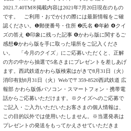
2021.7.40TM※掲載内容は2021年7月20日現在のもの
です。 ご利用・おでかけの際には最新情報をご確
認ください。❶郵便番号・住所 ❷氏名 ❸年齢 ❹クイ
ズの答え ❺印象に残った記事 ❻かわら版に関するご
感想❼かわら版を手に取った場所をご記入くださ
い。 「今月のクイズ」にご応募いただくと、正解
の方の中から抽選で5名さまにプレゼントを差しあげ
ます。西武鉄道かわら版検索はがきで8月31日（火）
消印有効8月31日（火）Webで〒359-8520西武鉄道 広
報部 かわら版係パソコン・スマートフォン・携帯電
話からご応募いただけます。※クイズへのご応募で
ご記入・ご入力いただいたお客さまの個人情報は、
この目的以外では使用いたしません。※当選発表は
プレゼントの発送をもってかえさせていただきま