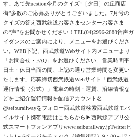
す。あて先uestion今月のクイズ“［夕日］の丘商店
街”多数のご応募ありがとうございました。7月号の
クイズの答え西武鉄道お客さまセンターお客さま
の“声”をお聞かせください！TEL(04)2996-2888音声ガ
イダンスのご案内により、メニューをお選びくださ
い。WEB下記、西武鉄道Webサイト内メニューより
「お問合せ・FAQ」をお選びください。営業時間平
日土・休日当面の間、上記の通り営業時間を変更い
たします。応募締切西武鉄道Webサイト「西武鉄道
運行情報（公式）」電車の時刻・運賃、沿線情報な
どをご紹介運行情報を配信アカウント名
@seiburailwayをフォロー西武鉄道検索西武鉄道モバ
イルサイト携帯電話はこちらから▶西武線アプリ公
式スマートフォンアプリwww.seiburailway.jpTwitterヒ
ント1～6ページをチェック｛編集後記｝9：00～17：