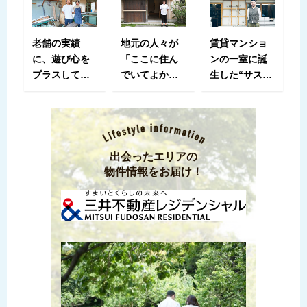
老舗の実績
地元の人々が
賃貸マンショ
に、遊び心を
「ここに住ん
ンの一室に誕
プラスして。
でいてよかっ
生した“サステ
〈細田木工所
た」と思える
ナブルな暮ら
｜SOF SENSE
場を。多目的
しの実験場”。
OF FUN〉が企
スペース〈つ
石神井公園
む街開き。
むじ〉から発
〈R‐Space〉
信する東村山
が提案する、
出会ったエリアの
の魅力とは。
ローカルライ
物件情報をお届け！
フのすすめ。