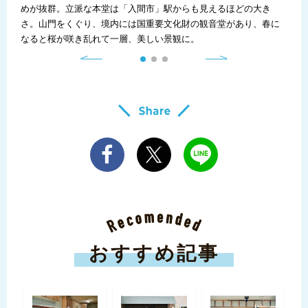
埼玉
めが抜群。立派な本堂は「入間市」駅からも見えるほどの大き
ます
さ。山門をくぐり、境内には国重要文化財の観音堂があり、春に
ふも
なると桜が咲き乱れて一層、美しい景観に。
らご
おすすめ記事