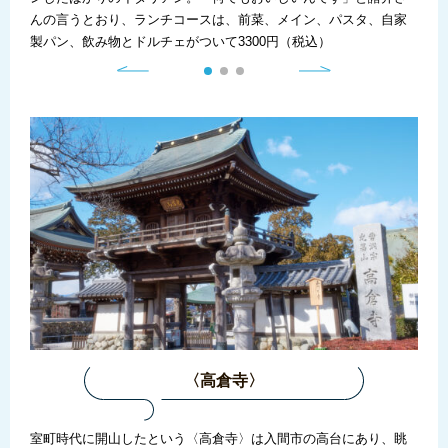
月、不
んの言うとおり、ランチコースは、前菜、メイン、パスタ、自家
使っ
製パン、飲み物とドルチェがついて3300円（税込）
ドル
〈高倉寺〉
。入
室町時代に開山したという〈高倉寺〉は入間市の高台にあり、眺
裏参