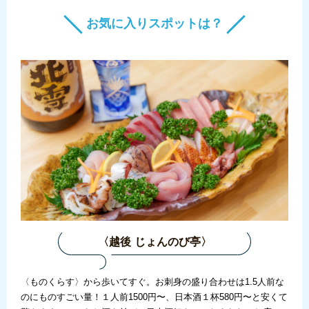
お気に入りスポットは？
〈越後 じょんのび亭〉
とい
〈ものくらす〉から歩いてすぐ。お刺身の盛り合わせは1.5人前な
「地
。住
のにものすごい量！１人前1500円〜、日本酒１杯580円〜と安くて
出し