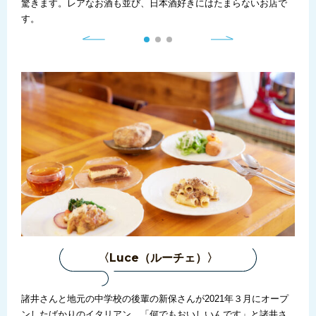
：
驚きます。レアなお酒も並び、日本酒好きにはたまらないお店で
剥製
.jp
す。
が釣
〈Luce（ルーチェ）〉
：埼
諸井さんと地元の中学校の後輩の新保さんが2021年３月にオープ
地元
0～
ンしたばかりのイタリアン。「何でもおいしいんです」と諸井さ
る行