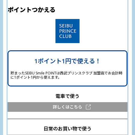
スマイルリンク登録済の方を対象に、
ポイントつかえる
LaviewカードまたはSEIBU PRINCE CLUB
カード セゾンゴールドでPASMOオートチ
ャージサービスをご利用いただくと1,000
円につきSEIBU Smile POINTを5ポイント
を進呈いたします。
スマイルリンクについては
こちら
1ポイント1円で
使える！
※駅の券売機等やPASMOアプリから手動でチャージ
した分は含まれません。
貯まったSEIBU Smile POINTは西武プリンスクラブ 加盟店でお会計時
※ポイント進呈前にスマイルリンクを解除した場合は
に1ポイント1円から使えます。
正しく進呈されない場合がございます。
※永久不滅ポイントは貯まりません。
電車で
使う
詳しくはこちら
日常のお買い物
で使う