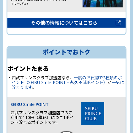
購入方法
フリーパス）
0
獲得ポイント
ポイント
チケットレスサービス「Smooz」または西武線
その他の情報についてはこちら
アプリにログインした状態で、クレジットカード
をLaviewカードまたはSEIBU PRINCE CLUBカー
ド セゾンゴールドに設定のうえ、特急券・座席
指定券を「登録済みクレジットカード」でお支払
い
ポイントでおトク
※購入画面ではクレジットカードを変更することができません。ご購入前に
Smoozのトップページの「クレジットカードの登録/変更」から設定してくだ
さい。
ポイントたまる
※特急券・座席指定券を払い戻した場合、払い戻し分は対象外となります。(運
休払い戻しを含む）
※チケットレスサービス「Smooz」または西武線アプリに未ログインの場合、
西武プリンスクラブ加盟店なら、
一度のお買物で2種類のポ
ポイントが進呈されません。
イント（SEIBU Smile POINT・永久不滅ポイント）
が
一気に
※チケットレスサービス「Smooz」または西武線アプリにログインする際は、
貯まります
。
LaviewカードまたはSEIBU PRINCE CLUBカード セゾンゴールド裏面に記載の
SEIBU PRINCE CLUB「お客さま番号」でログインしてください。正しくポイ
ント進呈されない場合がございます。
SEIBU Smile POINT
西武プリンスクラブ加盟店でのご
利用で110円（税込）につき1ポイ
乗車日と
購入日の
確認方法
ント貯まるポイントです。