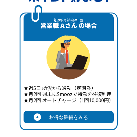
不利益について、西武鉄道および事務局は責任を負いかね
第2弾
ださい。
賞品
数量
賞品（ポイントを除く）は、応募されたお客さま番号に
ます。
2026年7月21日（火）～2026年8月23日（日）
保護者の方は、イベント実施場所まで同行できませ
抽選実施日時点で登録されている住所へ郵送または宅配
当選の権利および賞品を、第三者へ譲渡、転売し、または
公式戦使用済ボール（限定ケース
2名さま
ん。イベント中はご自身のお席からご見学ください。
都内通勤会社員
やむを得ない事情により、キャンペーン期間が変更または中止となる場
便等にてお送りいたします。なお、スターティングキッ
換金することはできません。なお、スターティングキッズ
営業職 Aさん の場合
入り）
安全管理上、イベント内容に応じて参加者ご自身で走
合がございます。
については、応募時にご登録いただいたお子さま（応募者
ズ参加権の当選については、記念ユニフォームおよびチ
っていただく必要がございます。参加条件を満たさな
に限りません）が参加するものとし、これを第三者への譲
ケット引換券の発送時にお知らせいたします。
選手着用済 直筆サイン入りユニフ
2名さま
い場合は、ご参加いただけない場合がございます。
3. 応募方法
渡とは扱いません。ただし、応募時にご登録いただいたお
記念ユニフォームおよびチケット引換券の発送ならびに
ォーム
安全上、サンダル、ハイヒール、スパイク等でのご参
子さま以外の方への参加権の譲渡・変更はできません。
スターティングキッズ参加権の当選通知
は、
2026年8月
加はできません。スニーカーでのご参加を推奨いたし
キャンペーン期間中に、Laviewカードに記載のお客さま
カード発行後、お届けまでは4日から10日程度お時間がか
中旬頃
を予定しております。
直筆サイン入りレプリカユニフォ
ます。
10名さま
番号でSEIBU PRINCE CLUBアプリまたはSEIBU PRINCE
かります。
直筆サイン入り賞品および公式戦使用済ボールの発送
ーム
当日は高温となる可能性がございます。こまめな水分
SEIBU PRINCE CLUBのお客さま番号をお持ちでない方
CLUB Webサイトにログインの上、アンケートにご回答
は、
2026年12月頃
を予定しております。
は、応募にあたりお手元にLaviewカードが必要ですので、
補給、帽子の着用など、暑さ対策を十分に行ったうえ
ください。アンケートのご回答完了をもって応募としま
Wチャンス賞のSEIBU Smile POINT
は、
2026年12月中
お早めにお申し込みください。なお、カードのお申し込み
でご来場ください。
直筆サイン入りロゴボール（ボー
10名さま
す。
★週5日 所沢から通勤（定期券）
旬頃
の進呈を予定しております。
状況や審査状況により、本キャンペーン期間中にお申し込
試合の中止・延期、天候、その他やむを得ない事情に
ルケース付き）
アンケート回答時に、希望する賞品を第一希望・第二希
★月2回 週末にSmoozで特急を往復利用
みいただいても、Laviewカードが本キャンペーン期間中に
賞品の発送のため、SEIBU PRINCE CLUBマイページの住所欄には、最新
より、イベントを中止または内容を変更する場合があ
★月2回 オートチャージ（1回10,000円）
望までお選びいただきます。
発行されない場合がございます。
かつ正確な情報をご登録ください。
直筆サイン入り賞品について、選手をお選びいただくことはできませ
ります。
発送時期およびポイント進呈時期は、やむを得ない事情により変更とな
応募にかかる通信費、インターネット接続料、賞品の利用
ん。
イベントが中止となった場合でも、代替日程の設定や
る場合がございます。
アンケートへの回答はこちら
お得な詳細をみる
に伴う交通費・宿泊費等は、応募者のご負担となります。
使用済・着用済の賞品は、傷・汚れ等の個体差がございます。あらかじ
賞品の発送先は日本国内に限らせていただきます。
代替賞品の提供は行わない場合がございます。
めご了承ください。
本キャンペーンの内容は、やむを得ない事情により、変更
賞品は原則としてすべて同梱いたしますが、状況により一部別便にてお
賞品の内容・数量は、やむを得ない事情により変更となる場合がござい
イベント中の様子は、西武鉄道、球団、報道機関等に
または中止となる場合がございます。
応募完了後の応募内容、希望賞品の変更はできません。
送りする場合がございます。
ます。
より撮影・録画され、Webサイト、SNS、広告物、広
第一希望・第二希望に同じ賞品を選択された場合でも、当選確率は変わ