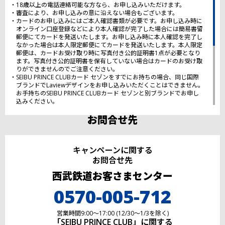
18歳以上の電話連絡可能な方なら、お申し込みいただけます。
審査により、お申し込みの意に沿えない場合もございます。
カードのお申し込みにはご本人確認書類が必要です。お申し込み時に
オンライン口座登録などにより本人確認が完了した場合には簡易書留
郵便にてカードを発送いたします。お申し込み時に本人確認を完了し
なかった場合は本人限定郵便にてカードを発送いたします。本人限定
郵便は、カードお受け取り時に写真付き公的証明書1点が必要となり
ます。写真付き公的証明書を保有していない場合はカードのお受け取
りができませんのでご注意ください。
SEIBU PRINCE CLUBカード セゾンをすでにお持ちの場合、同じ国際
ブランドでLaviewデザインをお申し込みいただくことはできません。
お手持ちのSEIBU PRINCE CLUBカード セゾンと別ブランドでお申し
込みください。
お申込みが殺到した場合、SEIBU PRINCE CLUBカード セゾン(Laview
デザイン)の申し込みを一時中断させていただく場合がございます。
お問合せ先
その他
内容は予告なく変更となる場合がございます。
キャンペーンに関する
PASMOは株式会社パスモの登録商標です。
お問合せ先
株式会社パスモ商標利用許諾済 第54号
株式会社パスモの都合により予告なくPASMOカードが交換されるこ
西武鉄道
お客さま
センター
とがあります。
PASMOオートチャージサービスは株式会社パスモが提供するサービ
0570-005-712
スです。
Google PayはGoogle LCCの商標です。
Apple PayはApple Inc.の商標です。
営業時間
9:00〜17:00 (12/30〜1/3を除く)
「SEIBU
PRINCE
CLUB」
に関する