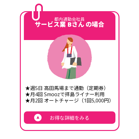
本キャンペーンに関連して応募者に発生した損害につい
住所不明、長期不在、転居先不明等により賞品をお届けできない場合、
りません。
当選を無効とさせていただく場合がございます。
報物、報道等の各種媒体に掲載・放映される場合がご
て、西武鉄道および事務局の責に帰すべき事由がある場合
通信環境、端末、ブラウザの不具合等により応募できなかった場合で
賞品の配送日時・配送方法・配送業者の指定はできません。
Wチャンス賞
ざいます。あらかじめご了承ください。
を除き、西武鉄道および事務局は一切の責任を負いませ
も、西武鉄道および事務局は責任を負いかねます。
賞品の交換、返品はできません。
都内通勤会社員
ん。
サービス業 Bさん の場合
そのほか、当日の参加方法の詳細は、当選者にのみお知らせいたしま
す。
賞品
数量
4. 応募条件
スターティングキッズの参加条件・運営方法は、西武ライオンズ側の規
当選無効
定により変更となる場合がございます。
SEIBU Smile POINT 100ポイント
1,000名さま
以下の条件をすべて満たす方が対象となります。
以下のいずれかに該当する場合、応募または当選を無効とさ
せていただく場合がございます。
Laviewカードの本会員の方、または本キャンペーン期
Wチャンス賞は、第1弾・第2弾を通じて当選されなかった方を対象に、
応募条件を満たしていないことが判明した場合
間中に新たにお申し込みいただいた方
自動で抽選を行います。
アンケート回答内容、登録情報、送付先情報等に虚偽また
Laviewカードに記載のお客さま番号でSEIBU PRINCE
Wチャンス賞は、応募時に希望賞品として選択いただく必要はありませ
は不備があった場合
CLUBマイページに登録されている方
ん。
不正行為、機械的な応募、営利目的の応募、その他不適切
ポイント進呈前にSEIBU PRINCE CLUBを退会、またはLaviewカードを解
本キャンペーン期間中に、SEIBU PRINCE CLUBアプ
★週5日 高田馬場まで通勤（定期券）
な応募が確認された場合
約された場合は、ポイント進呈の対象外となります。
リまたはSEIBU PRINCE CLUB Webサイトよりアンケ
★月4回 Smoozで拝島ライナー利用
当選権利または賞品の譲渡、転売、換金等が確認された場
ートに回答いただいた方
★月2回 オートチャージ（1回5,000円）
合
当選者への連絡が取れない場合
すでにSEIBU PRINCE CLUBのお客さま番号をお持ちの方で、カードがお
手元に届いていない場合でも、Laviewカードのお申し込みが完了してお
期日までに必要な確認事項へご回答いただけない場合
お得な詳細をみる
り、SEIBU PRINCE CLUBマイページにログインのうえアンケートに回答
住所不明、長期不在、転居先不明等により賞品をお届けで
いただける場合は、応募いただけます。お持ちのお客さま番号でログイ
きない場合
ンのうえ、アンケートにご回答ください。
ポイント進呈または賞品発送前に、SEIBU PRINCE CLUB
SEIBU PRINCE CLUBのお客さま番号をお持ちでない方は、Laviewカード