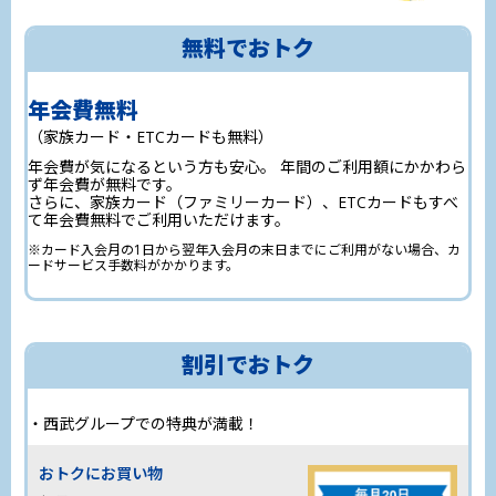
択）」を西武鉄道に設定の上、PASMOアプリに
その他
0
登録したLaviewカードまたはSEIBU PRINCE
合計
ポイント
本応募要項に定めのない事項については、西武鉄道の判断に
無料でおトク
CLUBカード セゾンゴールドでのお支払い
SEIBU PRINCE CLUBカード／
アプリ会員証
より決定いたします。
※必ずアカウント設定のクレジットカード情報を対象カードに設定して、購入
本キャンペーンは、やむを得ない事情により、事前の告知な
手続きを行ってください。Google Pay、Apple Pay等でのご購入は対象外とな
年会費無料
ります。
く内容の変更または中止となる場合がございます。
※PASMOアプリ以外（ウォレットアプリ等）でのご購入は、決済カードに
本キャンペーンに関する最新情報は、キャンペーンページ等
（家族カード・ETCカードも無料）
LaviewカードまたはSEIBU PRINCE CLUBカード セゾンゴールドを設定してい
取得ポイントの詳細をみる
てもポイント進呈の対象外となります。
にてご確認ください。
年会費が気になるという方も安心。 年間のご利用額にかかわら
券売機から購入する場合
ず年会費が無料です。
PASMO定期券
（月間）
西武鉄道定期券発売窓口または定期券表示のある
さらに、家族カード（ファミリーカード）、ETCカードもすべ
て年会費無料でご利用いただけます。
券売機（小竹向原・武蔵横手・東吾野・西吾野・
正丸・芦ヶ久保を除く）でLaviewカードまたは
※カード入会月の1日から翌年入会月の末日までにご利用がない場合、カ
SEIBU PRINCE CLUBカード セゾンゴールドでお
0
ードサービス手数料がかかります。
獲得ポイント
ポイント
支払いいただいた場合が対象となります。
SEIBU Smile POINTが
3倍
Smoozご利用のたび
2
ポイントが3倍
割引でおトク
0
獲得ポイント
ポイント
チケットレスサービス「Smooz」で、決済
西武グループでの特典が満載！
手段をLaviewカードまたはSEIBU PRINCE
0
CLUBカード セゾンゴールドに設定し、特
獲得ポイント
ポイント
おトクにお買い物
急券・座席指定券を購入すると
Smoozご利用金額
（月間）