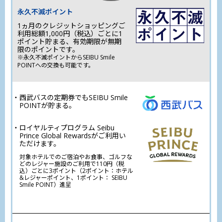
Smoozのトップページの「メニュー」→「購入
永久不滅ポイント
履歴・ネット購入券を表示」
1ヵ月のクレジットショッピングご
利用総額1,000円（税込）ごとに1
ポイント貯まる、有効期限が無期
限のポイントです。
※永久不滅ポイントからSEIBU Smile
POINTへの交換も可能です。
西武バスの定期券でもSEIBU Smile
POINTが貯まる。
ロイヤルティプログラム Seibu
Prince Global Rewardsがご利用い
ただけます。
対象ホテルでのご宿泊やお食事、ゴルフな
どのレジャー施設のご利用で110円（税
込）ごとに3ポイント（2ポイント：ホテル
&レジャーポイント、1ポイント： SEIBU
Smile POINT）進呈
PASMOオートチャージ
3
1,000円につき
5ポイント進呈