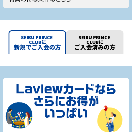
受け取りいただけない場合がございます。
円（税込）
SEIBU PRINCE CLUBカード セゾンをすでにお持ちの場
オートチャージ
（月間）
合、同じ国際ブランドでLaviewデザインをお申し込みいた
だくことはできません。お手持ちのカードと別ブランドで
定期券購入のたび
円（税込）
1
お申し込みください。
ポイントが3倍
お申し込みが集中した場合、SEIBU PRINCE CLUBカード
SEIBU
PRINCE
SEIBU
PRINCE
セゾン(Laviewデザイン)のお申し込み受付を一時中断させ
CLUBに
CLUBに
西武鉄道の定期券をLaviewカードまたは
新規で
ご入会の方
ご入会
済みの方
ていただく場合がございます。
SEIBU PRINCE CLUBカード セゾンゴール
ドでご購入いただくと、SEIBU Smile
個人情報の取り扱い
POINTを通常の3倍の110円で3ポイント進
呈いたします。
本キャンペーンへの応募に伴い西武鉄道が取得した個人情報
0
は、西武鉄道の「個人情報保護方針」に従って適切に取り扱
合計
ポイント
SEIBU PRINCE CLUBカード
セゾン(Laviewデザイン)
い、本キャンペーンの運営、抽選、当選者への連絡、賞品発
送、SEIBU Smile POINTの進呈、お問い合わせ対応、その他
購入方法
本キャンペーンの実施に必要な範囲で利用いたします。
個人情報保護方針：
0
【西武鉄道の個人情報保護方針】
合計
モバイルのPASMOから購入する場合
ポイント
https://www.seiburailway.jp/privacy/
SEIBU PRINCE CLUBカード
セゾン（セゾンブルー）
購入手続きについては
こちら
PASMOアプリで、「鉄道定期券（事業者選