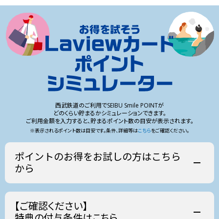
を退会、またはLaviewカードを解約された場合
がお手元に届いた後、カードに記載のお客さま番号でSEIBU PRINCE
CLUBマイページに登録のうえ、アンケートにご回答ください。
カード審査の結果、Laviewカードが発行されなかった場合
カード審査の結果、Laviewカードが発行されなかった場合は、抽選・当
その他、西武鉄道または事務局が不適切な応募であると判
選・賞品発送・ポイント進呈の対象外となります。
断した場合
ポイント進呈および賞品発送前に、SEIBU PRINCE CLUBを退会、または
Laviewカードを解約された場合は、本キャンペーンの対象外となりま
す。
SEIBU PRINCE CLUBカード セゾン
法人名義のカード、対象外カード、その他西武鉄道が対象外と判断した
場合は、本キャンペーンの対象外となります。
(Laviewデザイン)入会に関して
SEIBU PRINCE CLUBカード セゾン(Laviewデザイン)は、18
歳以上で電話連絡が可能な方がお申し込みいただけます。
西武鉄道のご利用でSEIBU Smile POINTが
どのくらい貯まるかシミュレーションできます。
審査により、お申し込みの意に沿えない場合がございま
ご利用金額を入力すると、貯まるポイント数の目安が表示されます。
す。
※表示されるポイント数は目安です。条件、詳細等は
こちら
をご確認ください。
カードのお申し込みには、ご本人確認書類が必要です。
お申し込み時にオンライン口座登録等により本人確認が完
ポイントのお得をお試しの方はこちら
了した場合は、簡易書留郵便にてカードを発送いたしま
から
PASMO定期券
（月間）
す。
お申し込み時に本人確認が完了しなかった場合は、本人限
円（税込）
定受取郵便にてカードを発送いたします。本人限定受取郵
Smoozご利用金額
便でのお受け取りには、写真付き公的証明書1点が必要で
（月間）
【ご確認ください】
す。写真付き公的証明書をお持ちでない場合、カードをお
特典の付与条件はこちら