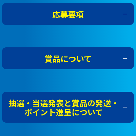
応募要項
本キャンペーンは、西武鉄道株式会社（以下「西武鉄
道」といいます）が主催いたします。本キャンペーンに
応募される方（以下「応募者」といいます）は、以下の
賞品について
内容をよくお読みいただき、同意のうえご応募くださ
い。
なお、本キャンペーンに応募された時点で、本応募要項
第1弾 対象賞品
に同意いただいたものとみなします。
応募対象期間： 2026年7月1日（水）～2026
1. キャンペーン概要
抽選・当選発表と賞品の発送・
年7月20日（月・祝）
ポイント進呈について
キャンペーン期間中に、SEIBU PRINCE CLUBカード セ
賞品
数量
ゾン(Laviewデザイン)（以下、Laviewカードとする）を
お持ちの方または新たにお申し込みいただいた方で、
スターティングキッズ参加権＋記
18組