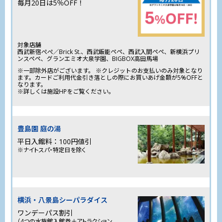
毎月20日は5％OFF！
SEIBU Smile POINTを通常の3倍の110円で
3ポイント進呈いたします。
0
獲得ポイント
ポイント
※ポイント進呈のタイミングとご利用店舗が2つに分
SEIBU Smile POINTが
3倍
かれますのでご注意ください。
対象店舗
西武新宿ぺぺ／Brick St.、西武飯能ペペ、西武入間ペペ、新横浜プリ
ンスペペ、グランエミオ大泉学園、BIGBOX高田馬場
通常ポイント
※一部除外店がございます。 ※クレジットのお支払いのみ対象となり
（110円につき1ポイント分）
ます。カードご利用代金引き落としの際にお買いあげ金額が5%OFFと
0
獲得ポイント
ポイント
なります。
※詳しくは施設HPをご覧ください。
【ポイント進呈のタイミング】
乗車日の翌日以降
0
【ご利用店舗名称】
獲得ポイント
ポイント
西武鉄道 Smooz
PASMOオートチャージ金額
（月間）
豊島園 庭の湯
特典ポイント
平日入館料：100円値引
（110円につき2ポイント分）
※ナイトスパ・特定日を除く
0
【ポイント進呈のタイミング】
獲得ポイント
ポイント
購入日の翌日以降
1,000円ご利用につき
5ポイント進呈
【ご利用店舗名称】
Smooz（Laviewデザイン・ゴールドカード特典）
横浜・八景島
シーパラダイス
0
ワンデーパス割引
獲得ポイント
ポイント
（4つの水族館入館券＋
アトラクション