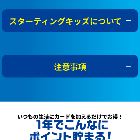
SEIBU PRINCE CLUBアプリまたはSEIBU PRINCE CLUB
1. 抽選・当選発表
念ユニフォーム2枚
36名さま
Webサイトよりアンケートに回答いただいた方の中か
＋チケット引換券2枚
抽選は、応募条件を満たした方を対象に厳正に行いま
ら、抽選で埼玉西武ライオンズ関連賞品等をプレゼント
スターティングキッズについて
す。
いたします。
記念ユニフォーム2枚＋チケット引
82組
第1弾・第2弾の両方にご応募いただけます。
換券2枚
164名さま
本キャンペーンは、応募期間により応募いただける賞品
ただし、本キャンペーンにおける当選は、第1弾・第2弾
が異なります。
を通じて応募者お一人さま1回までとなります。
スターティングキッズ賞にご応募される方は、以下の内
スターティングキッズ参加権は、2026年8月29日（土）開催予定の試合
第1弾：埼玉西武ライオンズスターティングキッズ参加
第1弾で当選された方は、第2弾の抽選対象外となりま
容をご確認のうえ、ご応募ください。
を対象とします。
権および観戦チケット関連賞品
す。
チケット引換券の対象試合・対象席種・引換方法・利用期限等には条件
対象は、イベント開催日時点で5歳以上・中学生以下
注意事項
第2弾：埼玉西武ライオンズ関連グッズ
当選発表は、賞品の発送またはポイントの進呈をもって
がございます。詳細は、券面または同封の案内をご確認ください。
の、お一人で自走可能なお子さまとなります。
対象試合の残席状況等により、ご希望の試合でチケット引換券をご利用
また、第1弾・第2弾を通じて当選されなかった方を対象
代えさせていただきます。
当日は、試合開始前に集合いただく必要がございま
いただけない場合がございます。その場合でも、チケット引換券の有効
に、
期限の延長や代替賞品の提供等はいたしかねます。
す。集合時間・集合場所等の詳細は、当選者にのみご
抽選結果に関するお問い合わせにはお答えできません。
Wチャンス賞として、抽選で1,000名さまにSEIBU Smile
チケット引換券の紛失・盗難・破損等による再発行はいたしません。
当選に関するご連絡を行う場合がありますので、SEIBU PRINCE CLUBマ
案内いたします。
注意事項
イページのメールアドレスおよび電話番号欄には、最新かつ正確な情報
POINT 100ポイントを進呈
いたします。
当選人数に限りがあるため、イベント開催日当日に確
をご登録ください。
本キャンペーンへの参加には、アンケートへの回答が必要
第2弾 対象賞品
実に参加できる方のみご応募ください。
当選者との連絡が取れない場合、または期日までに必要な確認事項へご
です。
回答いただけない場合、当選を無効とさせていただく場合がございま
2. キャンペーン期間
当選後、確認事項がある場合は、SEIBU PRINCE
アンケートへの回答内容に不備がある場合、応募または当
いつもの生活にカードを加えるだけでお得！
す。
応募対象期間：2026年7月21日（火）～2026
CLUBマイページに登録されているお電話番号または
選を無効とさせていただく場合がございます。
年8月23日（日）
第1弾
メールアドレス宛にご連絡する場合がございます。
応募者は、ご自身が入力する各項目について、正確な情報
2. 賞品の発送・ポイント進呈
2026年7月1日（水）～2026年7月20日（月・祝）
を入力するものとします。入力内容の誤りにより発生した
当日の集合場所までは、保護者の方が必ず同伴してく