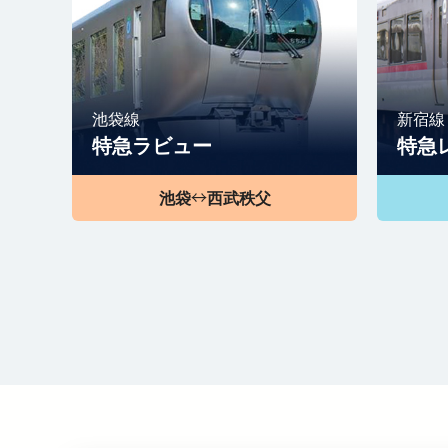
池袋線
新宿線
特急ラビュー
特急
池袋
西武秩父
↔