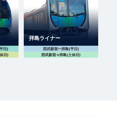
拝島ライナー
平日)
西武新宿
拝島(平日)
↔
休日)
西武新宿→拝島(土休日)