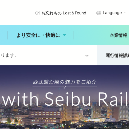
Language
お忘れもの Lost＆Found
より安全に・快適に
企業情報
おります。
運行情報詳
武線沿線で暮らす
エリアから探す
プメッセージ
サステナビリティアクション
きっぷ・PASMO・定期券
安全を守るために
秩父
川越
所沢
父線
西武有楽町線
豊島線
石神井
入間・狭山
拝島
理念
西武グループの沿線施設
車
時刻表
未来へ進む新宿線
西武園線
国分寺線
古田
練馬
大泉学園
ひばりヶ丘
入間市
ジャンルから探す
より安全に・快
適に
レジャー
体験
食事
概要
公式アカウント一覧
乗換案内
バリアフリー情報
閉じる
自然
歴史
文化
より安全に・快適に
トップ
能
中井
田無
所沢
玉川上水