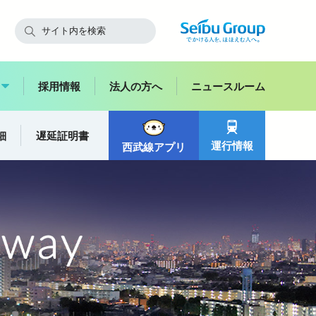
採用情報
法人の方へ
ニュースルーム
細
遅延証明書
運行情報
西武線アプリ
快適にご利用いただくために
飯能
狭山線
山口線
副都心
西武鉄道からのお願い
多摩湖線
多摩川線
スイーツ
花
お子さま連れのお客さま・
ハイキング
妊娠中のお客さま
バス