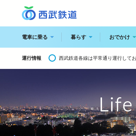
電車に乗る
暮らす
おでかけ
運行情報
西武鉄道各線は平常通り運行して
西
トッ
駅の情報・路線図
池袋線
西武秩
更新
経営
特急電車・座席指定列
新宿線
拝島線
江
企業
運賃案内
電車に乗る
企業情報
おでかけ
飯