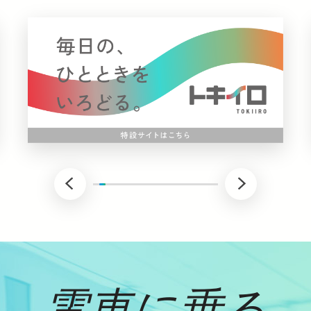
西武鉄道広報誌「Mottoかわら版」8月号公開しました！
2026年10月30日（金）開催！ 「52席の至福」秋の美食トレ
夏休みのおでかけにあわせ「西武線アプリでチケット購入キャ
「５２席の至福」×近江鉄道 滋賀の魅力を発信！「美食の近江
追加でポイントがもらえる！「西武線アプリでチケット購入キ
2027年春「トキイロエクスプレス」運行開始！～新たに田無
土休日ダイヤ運転日限定！特急レッドアロー号が田無駅に期間
２０２６年度日本高校ダンス部選手権にオフィシャルパートナ
「TOSHIMA STREET FES ２０２６」に協賛します！
（P
サイボク創業80周年記念！サイボク園内はPASMO・Suicaが
西武鉄道広報誌「Mottoかわら版」8月号公開しました！
2026年10月30日（金）開催！ 「52席の至福」秋の美食トレ
夏休みのおでかけにあわせ「西武線アプリでチケット購入キャ
電車に乗る