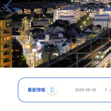
暮らす
バリアフリー情報
電車に乗るトップ
企業情報トップ
おでかけトップ
も
暮らすトップ
遅延証明書
お忘れもの
災
臨時電車のお知らせ
ワ
サイクルトレイン
P
西
西
2026-07-28
2026-08-07
2026-08-06
2026-08-05
最新情報
2026-08-05
2026-08-04
2026-08-04
2026-08-01