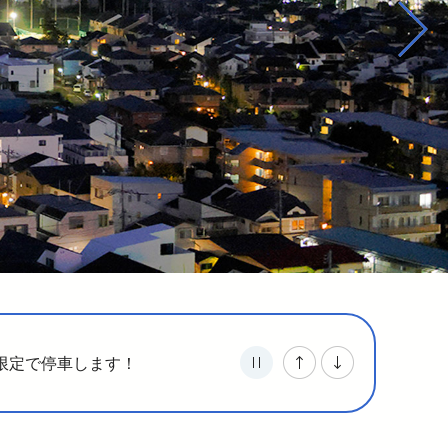
介助事前受付サービス
ンペーン」を実施します！
（PDFを開く）
路プレミアムトレイン」
（PDFを開く）
ャンペーン」を開始しました。
駅・新所沢駅に停車します～
限定で停車します！
ーとして協賛します
（PDFを開く）
DFを開く）
オトク！キャンペーン