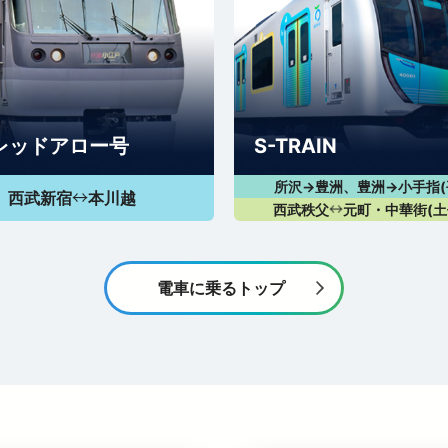
レッドアロー号
S-TRAIN
所沢→豊洲、豊洲→小手指(
西武新宿
本川越
↔
西武秩父
元町・中華街(土
↔
電車に乗るトップ