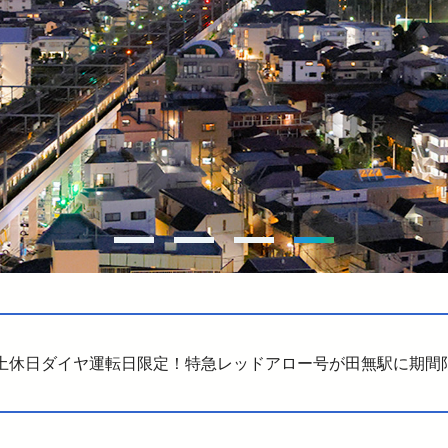
お子さま連れのお客さま・
大規模地震への備え
妊娠中のお客さま
イベント・キャンペーン
おトクなきっぷ
っと知りたい！西武線沿線の暮らし
公式YouTube
西武ニュース fillute
サイクルトレイン
 Lost＆Found
広報誌 西武鉄道かわら版
害に強い西武線
スポーツ・文化活動
ライフサポート
デジタル西武時刻表
西武線運転シミュレータ 体験可能施設情報
ークスポット
フィットネス
ショッピング
電車図鑑
介助事前受付サービス
介助事前受付サービス
ASMO電子マネー
SEIBU PRINCE CLUBカードセゾン
武鉄道グッズ
地域活性化に関する取り組み
武鉄道 子育て応援サイト
夏休みのおでかけにあわせ「西武線アプリでチケット購入キャ
「５２席の至福」×近江鉄道 滋賀の魅力を発信！「美食の近江
追加でポイントがもらえる！「西武線アプリでチケット購入キ
2027年春「トキイロエクスプレス」運行開始！～新たに田無
土休日ダイヤ運転日限定！特急レッドアロー号が田無駅に期間
２０２６年度日本高校ダンス部選手権にオフィシャルパートナ
「TOSHIMA STREET FES ２０２６」に協賛します！
（P
サイボク創業80周年記念！サイボク園内はPASMO・Suicaが