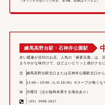
（オリジナル缶バッジ付き、全3種、絵柄はランダム）
練馬高野台駅・石神井公園駅
赤い暖簾が目印のお店。人気の「麻婆豆腐」は、
まろやかな味付けで、ほどよいピリッと感がクセ
交
練馬高野台駅北口または石神井公園駅北口から
時
11:00～19:00（L.O.18:30）※スープが無
休
月曜日（ほか臨時休業する場合あり）
（03）3996-1857