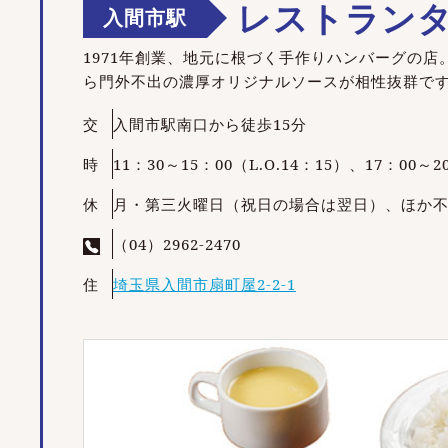
レストラン
入間市駅
1971年創業、地元に根づく手作りハンバーグの
ら門外不出の濃厚オリジナルソースが相性抜群で
交
入間市駅南口から徒歩15分
時
11：30～15：00（L.O.14：15）、17：00～2
休
月・第三火曜日（祝日の場合は翌日）、ほか
（04）2962-2470
住
埼玉県入間市扇町屋2-2-1