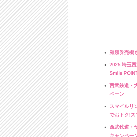
麺類券売機も
2025 埼
Smile POIN
西武鉄道・大塚
ペーン
スマイルリンク
でおトク!
西武鉄道・ヤク
キャンペー