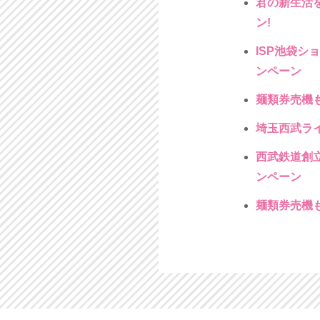
君の新生活を
ン!
ISP池袋シ
ンペーン
麺類券売機も
埼玉西武ライ
西武鉄道創立
ンペーン
麺類券売機も