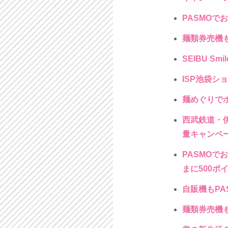
PASMOで
麺類券売機も
SEIBU Sm
ISP池袋シ
麺めぐりでボ
西武鉄道・伊藤
量キャンペ
PASMOで
まに500ポ
自販機もPA
麺類券売機も