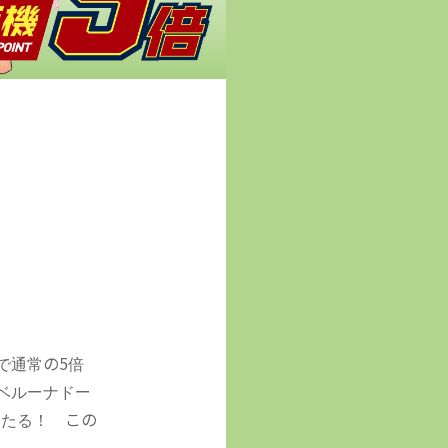
で通常の5倍
、ベルーナドー
当たる！ この