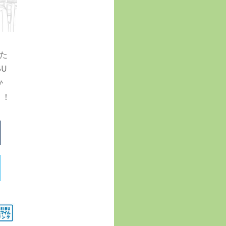
た
U
か
う！