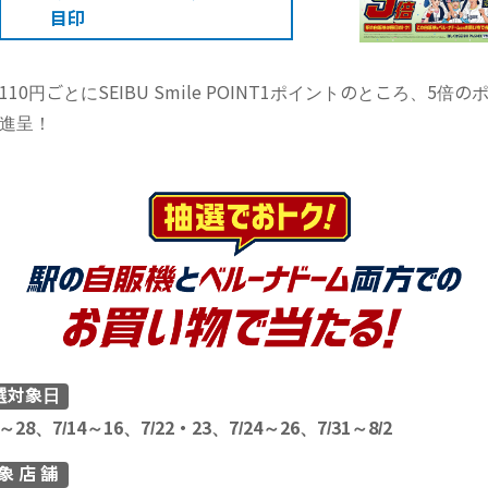
目印
110円ごとにSEIBU Smile POINT1ポイントのところ、5倍の
進呈！
選対象日
6～28、7/14～16、7/22・23、7/24～26、7/31～8/2
象店
舗