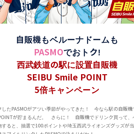
自販機もベルーナドームも
PASMO
でおトク!
西武鉄道の駅に設置自販機
SEIBU Smile POINT
5倍キャンペーン
クしたPASMOがアツい季節がやってきた！ 今なら駅の自販機
mile POINTが貯まるんだ。 さらに！ 自販機でドリンク買って
物すると、抽選で100ポイントや埼玉西武ライオンズグッズが