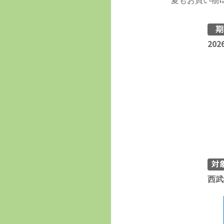
夏もお買い物は
202
対
西武