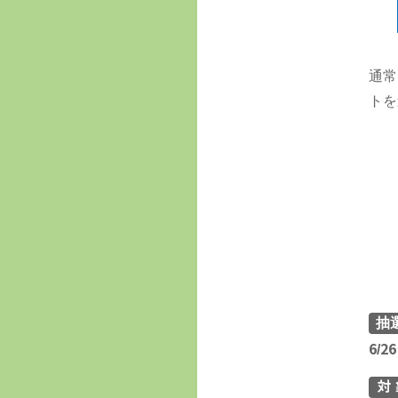
通常
トを
抽
6/2
対