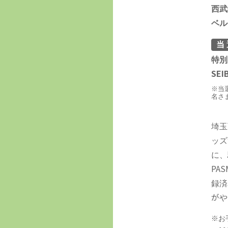
西武
ベル
当
特別
SEI
※当
名さ
埼玉
ッズ
に、
PA
録済
がや
お