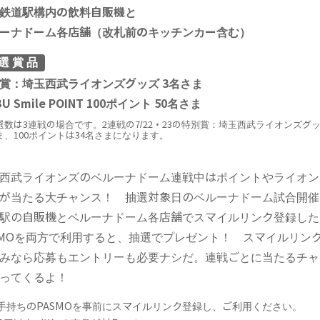
鉄道駅構内の飲料自販機と
ーナドーム各店舗（改札前のキッチンカー含む）
選賞
品
賞：埼玉西武ライオンズグッズ 3名さま
BU Smile POINT 100ポイント 50名さま
選数は3連戦の場合です。2連戦の7/22・23の特別賞：埼玉西武ライオンズグッ
ま、100ポイントは34名さまになります。
西武ライオンズのベルーナドーム連戦中はポイントやライオン
が当たる大チャンス！ 抽選対象日のベルーナドーム試合開催
駅の自販機とベルーナドーム各店舗でスマイルリンク登録した
SMOを両方で利用すると、抽選でプレゼント！ スマイルリン
みなら応募もエントリーも必要ナシだ。連戦ごとに当たるチャ
ってくるよ！
手持ちのPASMOを事前にスマイルリンク登録し、ご利用ください。