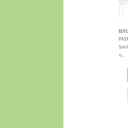
観戦
PA
Sm
ら、