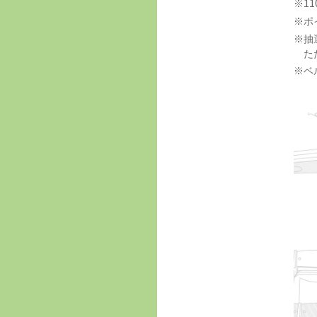
1
ポ
抽
た
ベ