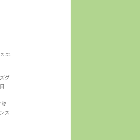
ズは2
ズグ
日
ク登
ンス