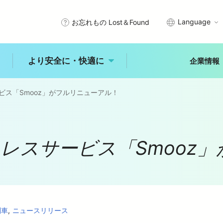
Language
お忘れもの Lost＆Found
より安全に・快適に
企業情報
ービス「Smooz」がフルリニューアル！
武線沿線で暮らす
エリアから探す
プメッセージ
サステナビリティアクション
きっぷ・PASMO・定期券
安全を守るために
秩父
川越
所沢
ットレスサービス「Smoo
石神井
入間・狭山
拝島
理念
西武グループの沿線施設
車
時刻表
未来へ進む新宿線
古田
練馬
大泉学園
ひばりヶ丘
入間市
ジャンルから探す
より安全に・快
適に
レジャー
体験
食事
概要
公式アカウント一覧
乗換案内
バリアフリー情報
自然
歴史
文化
より安全に・快適に
列車
ニュースリリース
トップ
能
中井
田無
所沢
玉川上水