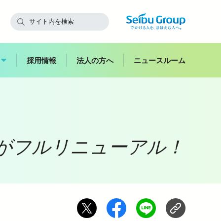
採用情報
法人の方へ
ニュースルーム
快適にご利用いただくために
飯能
z」がフルリニューアル！
副都心
西武鉄道からのお願い
スイーツ
花
お子さま連れのお客さま・
ハイキング
妊娠中のお客さま
バス