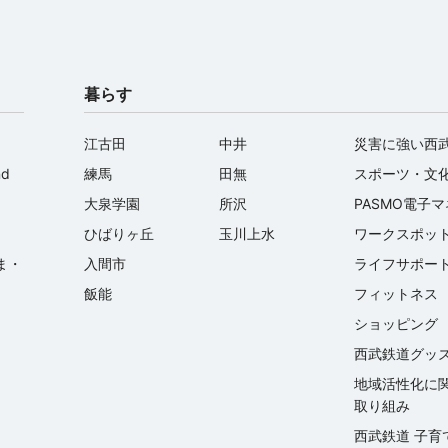
暮らす
江古田
中井
災害に強い西
nd
練馬
田無
スポーツ・文
大泉学園
所沢
PASMO電子
ひばりヶ丘
玉川上水
ワークスポッ
ま・
入間市
ライフサポー
飯能
フィットネス
ショッピング
西武鉄道グッ
地域活性化に
取り組み
西武鉄道 子育