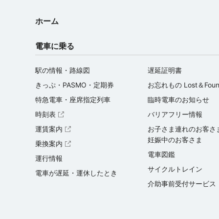
ホーム
電車に乗る
駅の情報・路線図
遅延証明書
きっぷ・PASMO・定期券
お忘れもの Lost＆Fou
特急電車・座席指定列車
臨時電車のお知らせ
時刻表
バリアフリー情報
（外部サイトを開く）
運賃案内
お子さま連れのお客さ
（外部サイトを開く）
妊娠中のお客さま
乗換案内
（外部サイトを開く）
電車図鑑
運行情報
サイクルトレイン
電車が遅延・運休したとき
介助事前受付サービス