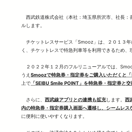
暮らす
バリアフリー情報
電車に乗るトップ
企業情報トップ
おでかけトップ
西武鉄道株式会社（本社：埼玉県所沢市、社長：喜
も
暮らすトップ
ルします。
遅延証明書
お忘れもの
災
臨時電車のお知らせ
ワ
チケットレスサービス「Smooz」は、２０１３年
サイクルトレイン
P
く、チケットレスで特急列車等を利用できるため、
西
西
２０２２年１２月のフルリニューアルでは、Smooz
うえ
Smoozで特急券・指定券をご購入いただくと「SEIB
上で
「SEIBU Smile POINT」を特急券・指定券と
さらに、
西武線アプリとの連携も拡充
します。
西
内の特急券・指定券購入画面へ遷移し、シームレス
に便利に使いやすくなります。