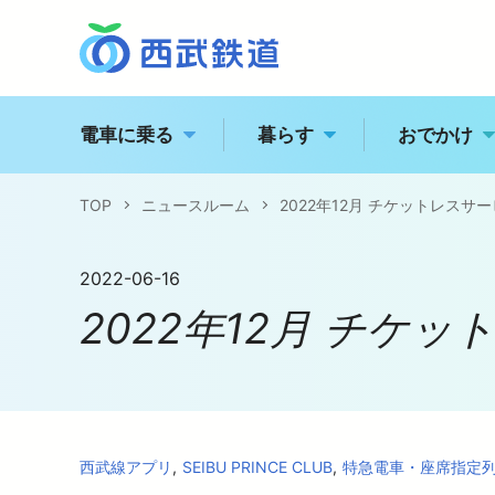
電車に乗る
暮らす
おでかけ
TOP
ニュースルーム
2022年12月 チケットレスサ
西
トッ
駅の情報・路線図
2022-06-16
2022年12月 チケ
経営
特急電車・座席指定列
江
企業
運賃案内
西武線アプリ
SEIBU PRINCE CLUB
特急電車・座席指定
電車に乗る
企業情報
おでかけ
飯