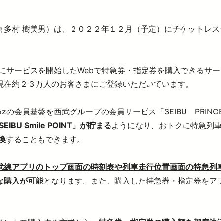
お子さま連れのお客さま・
大規模地震への備え
妊娠中のお客さま
イベント・キャンペーン
おトクなきっぷ
多村 樹美男）は、２０２２年１２月（予定）にチケットレスサ
っと知りたい！西武線沿線の暮らし
公式YouTube
西武ニュース fillute
サイクルトレイン
 Lost＆Found
広報誌 西武鉄道かわら版
害に強い西武線
スポーツ・文化活動
ライフサポート
デジタル西武時刻表
西武線運転シミュレータ 体験可能施設情報
ークスポット
フィットネス
ショッピング
にサービスを開始したWebで特急券・指定券を購入できるサ
電車図鑑
介助事前受付サービス
介助事前受付サービス
ASMO電子マネー
SEIBU PRINCE CLUBカードセゾン
現在約２３万人のお客さまにご登録いただいています。
武鉄道グッズ
地域活性化に関する取り組み
武鉄道 子育て応援サイト
の会員基盤を西武グループの会員サービス「SEIBU PRINC
U Smile POINT」が貯まる
ようになり、おトクに特急列車
交換
することもできます。
武線アプリのトップ画面の時刻表や列車走行位置画面の特急列
な購入が可能
となります。また、購入した特急券・指定券をア