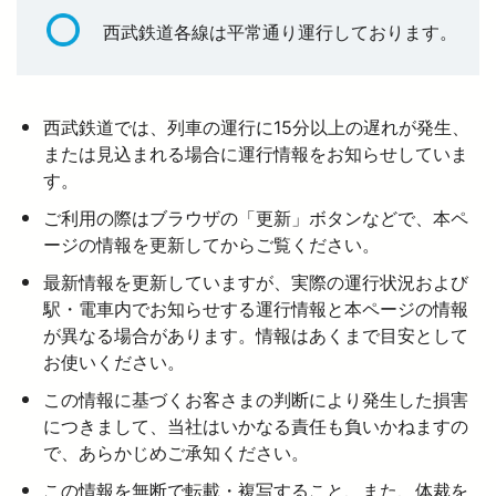
お子さま連れのお客さま・妊娠中のお客さ
西武鉄道各線は平常通り運行しております。
ま
より安全に・快適に
お忘れもの Lost＆Found
西武鉄道では、列車の運行に15分以上の遅れが発生、
電車図鑑
ニュースルーム
または見込まれる場合に運行情報をお知らせしていま
す。
サイクルトレイン
ご利用の際はブラウザの「更新」ボタンなどで、本ペ
企業情報
ージの情報を更新してからご覧ください。
最新情報を更新していますが、実際の運行状況および
採用情報
駅・電車内でお知らせする運行情報と本ページの情報
が異なる場合があります。情報はあくまで目安として
法人の方へ
お使いください。
この情報に基づくお客さまの判断により発生した損害
につきまして、当社はいかなる責任も負いかねますの
お忘れもの Lost＆Found
で、あらかじめご承知ください。
この情報を無断で転載・複写すること、また、体裁を