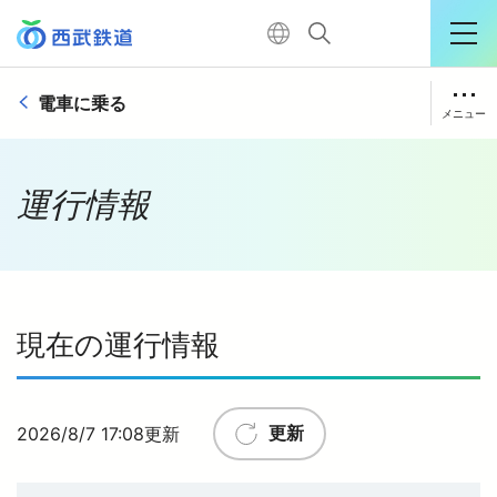
電車に乗る
運行情報詳細
メニュー
購入はこちら
駅の情報・路線図
運行情報
運行情報
TOP
遅延証明書トップ
電車が遅延・運休したとき
現在の運行情報
電車に乗る
特急電車・座席指定列車
暮らす
きっぷ・PASMO・定期券
2026
/
8
/
7
17:08
更新
更新
バリアフリー情報
おでかけ