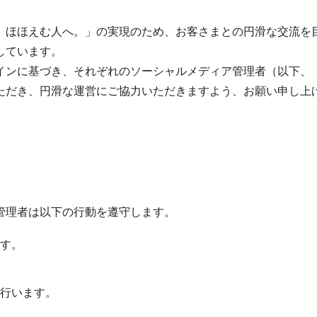
お子さま連れのお客さま・
大規模地震への備え
妊娠中のお客さま
、ほほえむ人へ。」の実現のため、お客さまとの円滑な交流を
イベント・キャンペーン
おトクなきっぷ
っと知りたい！西武線沿線の暮らし
公式YouTube
しています。
西武ニュース fillute
サイクルトレイン
 Lost＆Found
インに基づき、それぞれのソーシャルメディア管理者（以下、
広報誌 西武鉄道かわら版
害に強い西武線
スポーツ・文化活動
ライフサポート
デジタル西武時刻表
ただき、円滑な運営にご協力いただきますよう、お願い申し上
西武線運転シミュレータ 体験可能施設情報
ークスポット
フィットネス
ショッピング
電車図鑑
介助事前受付サービス
介助事前受付サービス
ASMO電子マネー
SEIBU PRINCE CLUBカードセゾン
武鉄道グッズ
地域活性化に関する取り組み
武鉄道 子育て応援サイト
管理者は以下の行動を遵守します。
す。
行います。