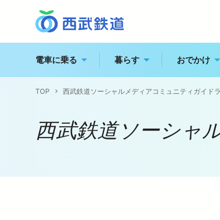
電車に乗る
暮らす
おでかけ
TOP
西武鉄道ソーシャルメディアコミュニティガイド
西
トッ
駅の情報・路線図
西武鉄道ソーシャ
経営
特急電車・座席指定列
江
企業
運賃案内
電車に乗る
企業情報
おでかけ
飯