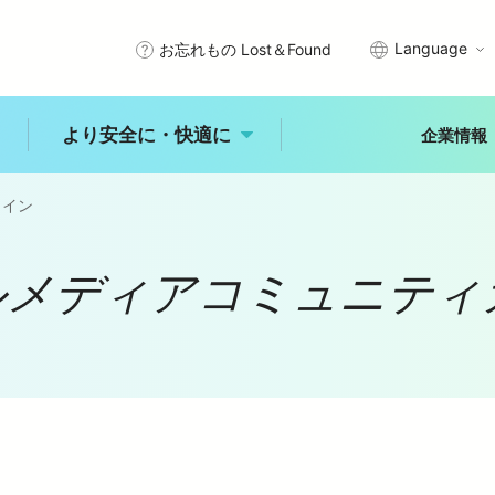
Language
お忘れもの Lost＆Found
より安全に・快適に
企業情報
ライン
武線沿線で暮らす
エリアから探す
プメッセージ
サステナビリティアクション
きっぷ・PASMO・定期券
安全を守るために
ルメディアコミュニティ
秩父
川越
所沢
石神井
入間・狭山
拝島
理念
西武グループの沿線施設
車
時刻表
未来へ進む新宿線
古田
練馬
大泉学園
ひばりヶ丘
入間市
ジャンルから探す
より安全に・快
適に
レジャー
体験
食事
概要
公式アカウント一覧
乗換案内
バリアフリー情報
自然
歴史
文化
より安全に・快適に
トップ
能
中井
田無
所沢
玉川上水