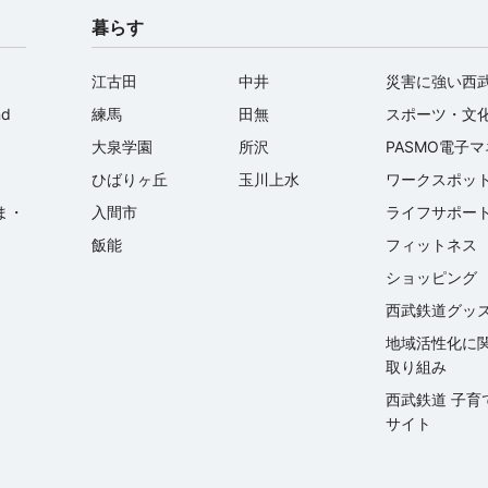
暮らす
江古田
中井
災害に強い西
nd
練馬
田無
スポーツ・文
大泉学園
所沢
PASMO電子
ひばりヶ丘
玉川上水
ワークスポッ
ま・
入間市
ライフサポー
飯能
フィットネス
ショッピング
西武鉄道グッ
地域活性化に
取り組み
西武鉄道 子育
サイト