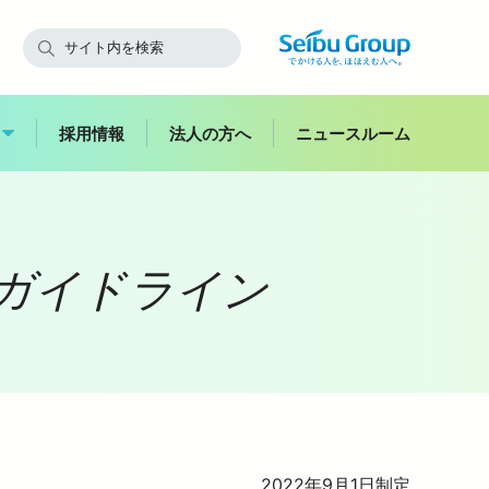
採用情報
法人の方へ
ニュースルーム
快適にご利用いただくために
ガイドライン
飯能
副都心
西武鉄道からのお願い
スイーツ
花
お子さま連れのお客さま・
ハイキング
妊娠中のお客さま
バス
2022年9月1日制定