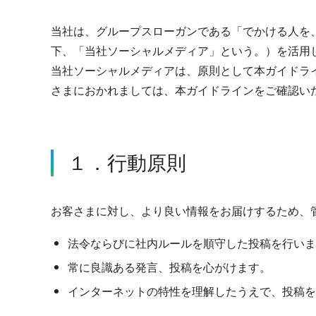
暮らす
バリアフリー情報
電車に乗るトップ
企業情報トップ
おでかけトップ
当社は、グループスローガンである「でかける人を
も
下、「当社ソーシャルメディア」という。）を活用
暮らすトップ
遅延証明書
お忘れもの
当社ソーシャルメディアは、原則として本ガイドラ
災
臨時電車のお知らせ
さまにおかれましては、本ガイドラインをご確認い
ワ
サイクルトレイン
P
西
西
１．行動原則
お客さまに対し、より良い情報をお届けするため、
法令ならびに社内ルールを順守した投稿を行いま
常に良識ある発言、投稿を心がけます。
インターネットの特性を理解したうえで、投稿を