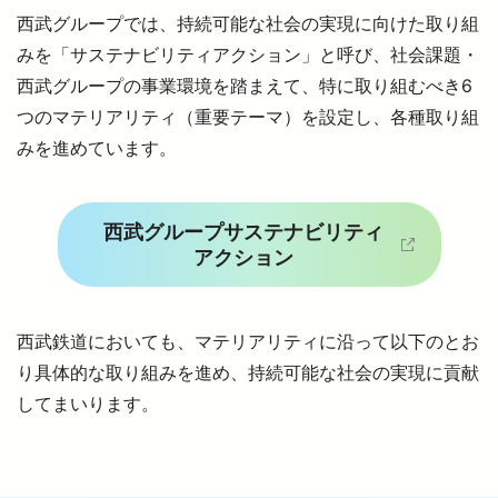
西武グループでは、持続可能な社会の実現に向けた取り組
歴史・沿革
みを「サステナビリティアクション」と呼び、社会課題・
駅別乗降人員
より安全に・快適に
西武グループの事業環境を踏まえて、特に取り組むべき6
つのマテリアリティ（重要テーマ）を設定し、各種取り組
会社要覧
ニュースルーム
みを進めています。
安全・環境報告書
広報誌 西武鉄道かわら版
企業情報
西武グループサステナビリティ
アクション
西武グループの沿線施設
採用情報
採用情報
西武鉄道においても、マテリアリティに沿って以下のとお
法人の方へ
法人の方へ
り具体的な取り組みを進め、持続可能な社会の実現に貢献
してまいります。
お忘れもの Lost＆Found