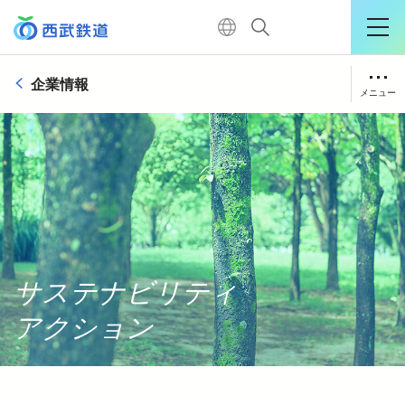
企業情報
運行情報詳細
メニュー
購入はこちら
トップメッセージ
経営理念
TOP
企業概要
役員・執行役員
電車に乗る
サステナビリティ
組織図
アクション
暮らす
業績・財務情報
サステナビリティアクション
おでかけ