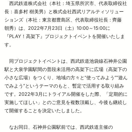
西武鉄道株式会社（本社：埼玉県所沢市、代表取締役社
長：喜多村 樹美男）と株式会社西武リアルティソリュー
ションズ（本社：東京都豊島区、代表取締役社長 : 齊藤
より安全に・快適に
朝秀）は、2022年7月23日（土）10:00～15:00に
『PLAY！高架下』プロジェクトイベントを開催いたしま
ニュースルーム
す。
企業情報
同プロジェクトイベントは、西武鉄道池袋線石神井公園
駅と大泉学園駅間の普段未活用の高架下に広場（高架下の
採用情報
小さな広場）をつくり、地域の方々と“使ってみよう”“遊ん
でみよう”というテーマのもと、暫定で活用する取り組み
です。2022年3月にトライアル開催をした際、「定期的に
法人の方へ
実施してほしい」とのご意見を複数頂戴し、今後も継続し
て開催することを決定いたしました。
お忘れもの Lost＆Found
なお同日、石神井公園駅前では、西武鉄道主催の