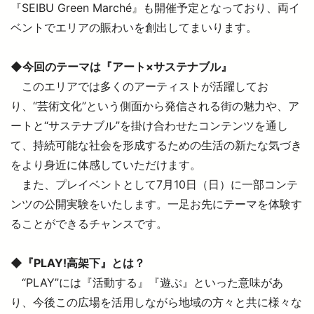
『SEIBU Green Marché』も開催予定となっており、両イ
ベントでエリアの賑わいを創出してまいります。
西武鉄道の公式アカウント一覧
◆今回のテーマは『アート×サステナブル』
個人情報保護方針
このエリアでは多くのアーティストが活躍してお
サイトマップ
り、“芸術文化”という側面から発信される街の魅力や、ア
ートと“サステナブル”を掛け合わせたコンテンツを通し
サイトのご利用にあたって
て、持続可能な社会を形成するための生活の新たな気づき
をより身近に体感していただけます。
また、プレイベントとして7月10日（日）に一部コンテ
ンツの公開実験をいたします。一足お先にテーマを体験す
ることができるチャンスです。
◆『PLAY!高架下』とは？
“PLAY”には『活動する』『遊ぶ』といった意味があ
り、今後この広場を活用しながら地域の方々と共に様々な