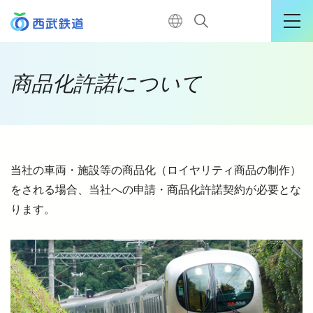
運行情報詳細
商品化許諾について
購入はこちら
当社の車両・施設等の商品化（ロイヤリティ商品の制作）
TOP
をされる場合、当社への申請・商品化許諾契約が必要とな
ります。
電車に乗る
暮らす
おでかけ