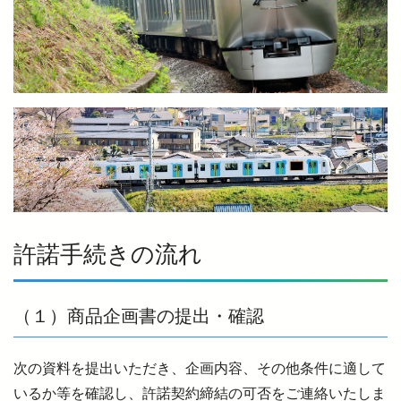
より安全に・快適に
ニュースルーム
企業情報
採用情報
許諾手続きの流れ
法人の方へ
（１）商品企画書の提出・確認
お忘れもの Lost＆Found
次の資料を提出いただき、企画内容、その他条件に適して
いるか等を確認し、許諾契約締結の可否をご連絡いたしま