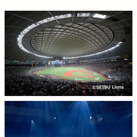
より安全に・快適に
ニュースルーム
企業情報
採用情報
法人の方へ
お忘れもの Lost＆Found