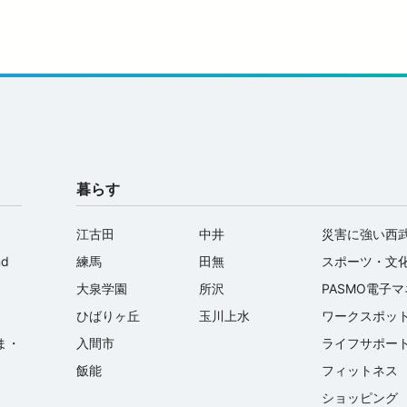
暮らす
江古田
中井
災害に強い西
nd
練馬
田無
スポーツ・文
大泉学園
所沢
PASMO電子
ひばりヶ丘
玉川上水
ワークスポッ
ま・
入間市
ライフサポー
飯能
フィットネス
ショッピング