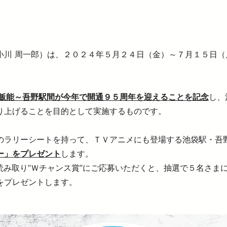
お子さま連れのお客さま・
大規模地震への備え
妊娠中のお客さま
イベント・キャンペーン
おトクなきっぷ
っと知りたい！西武線沿線の暮らし
公式YouTube
西武ニュース fillute
サイクルトレイン
 Lost＆Found
広報誌 西武鉄道かわら版
川 周一郎）は、２０２４年５月２４日（金）～７月１５日（
害に強い西武線
スポーツ・文化活動
ライフサポート
デジタル西武時刻表
西武線運転シミュレータ 体験可能施設情報
ークスポット
フィットネス
ショッピング
電車図鑑
介助事前受付サービス
介助事前受付サービス
ASMO電子マネー
SEIBU PRINCE CLUBカードセゾン
 飯能～吾野駅間が今年で開通９５周年を迎えることを記念
し、
武鉄道グッズ
地域活性化に関する取り組み
り上げることを目的として実施するものです。
武鉄道 子育て応援サイト
ラリーシートを持って、ＴＶアニメにも登場する池袋駅・吾
ー」をプレゼント
します。
み取り“Ｗチャンス賞”にご応募いただくと、抽選で５名さま
をプレゼントします。