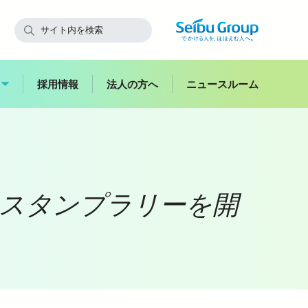
採用情報
法人の方へ
ニュースルーム
快適にご利用いただくために
飯能
線スタンプラリーを開
副都心
西武鉄道からのお願い
スイーツ
花
お子さま連れのお客さま・
ハイキング
妊娠中のお客さま
バス