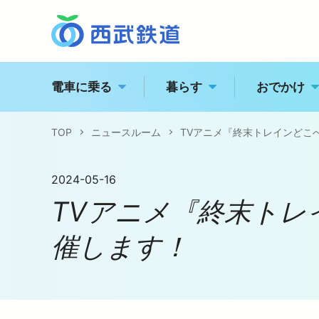
電車に乗る
暮らす
おでかけ
TOP
ニュースルーム
TVアニメ『終末トレインどこ
西
トッ
駅の情報・路線図
2024-05-16
TVアニメ『終末ト
経営
特急電車・座席指定列
催します！
江
企業
運賃案内
電車に乗る
企業情報
おでかけ
飯