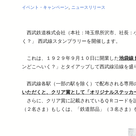
暮らす
バリアフリー情報
イベント・キャンペーン
ニュースリリース
電車に乗るトップ
企業情報トップ
おでかけトップ
も
暮らすトップ
遅延証明書
お忘れもの
西武鉄道株式会社（本社：埼玉県所沢市、社長：小
災
臨時電車のお知らせ
く？」 西武線スタンプラリーを開催します。
ワ
サイクルトレイン
P
これは、１９２９年９月１０日に開業した
池袋線
西
ンどこへいく？」とタイアップして西武線沿線を盛
西
西武線各駅（一部の駅を除く）で配布される専用の
いただくと、クリア賞として「オリジナルステッカ
さらに、クリア賞に記載されているＱＲコードを読
（２名さま）もしくは、「鉄道部品」（３名さま）