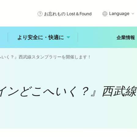
Language
お忘れもの Lost＆Found
より安全に・快適に
企業情報
へいく？』西武線スタンプラリーを開催します！
武線沿線で暮らす
エリアから探す
プメッセージ
サステナビリティアクション
きっぷ・PASMO・定期券
安全を守るために
秩父
川越
所沢
レインどこへいく？』西武
石神井
入間・狭山
拝島
理念
西武グループの沿線施設
車
時刻表
未来へ進む新宿線
古田
練馬
大泉学園
ひばりヶ丘
入間市
ジャンルから探す
より安全に・快
適に
レジャー
体験
食事
概要
公式アカウント一覧
乗換案内
バリアフリー情報
自然
歴史
文化
より安全に・快適に
トップ
能
中井
田無
所沢
玉川上水