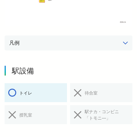
凡例
駅設備
トイレ
待合室
駅ナカ・コンビニ
授乳室
「トモニ―」