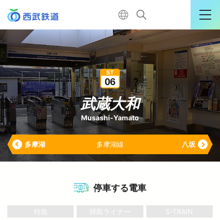
運行情報詳細
購入はこちら
武蔵大和
Musashi-Yamato
TOP
多摩湖
多摩湖線
八坂
←
電車に乗る
暮らす
停車する電車
特急
拝島ライナー
S-TRAIN
おでかけ