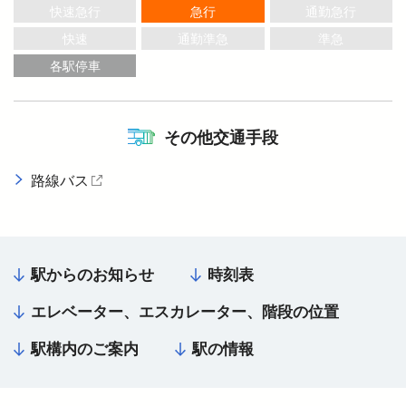
快速急行
急行
通勤急行
快速
通勤準急
準急
より安全に・快適に
各駅停車
ニュースルーム
その他交通手段
企業情報
路線バス
（外部サイトを開く）
採用情報
駅からのお知らせ
時刻表
法人の方へ
エレベーター、エスカレーター、階段の位置
駅構内のご案内
駅の情報
お忘れもの Lost＆Found