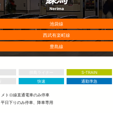
お子さま連れのお客さま・
大規模地震への備え
妊娠中のお客さま
Nerima
イベント・キャンペーン
おトクなきっぷ
っと知りたい！西武線沿線の暮らし
公式YouTube
西武ニュース fillute
サイクルトレイン
 Lost＆Found
池袋線
広報誌 西武鉄道かわら版
害に強い西武線
スポーツ・文化活動
ライフサポート
デジタル西武時刻表
西武線運転シミュレータ 体験可能施設情報
ークスポット
フィットネス
ショッピング
西武有楽町線
電車図鑑
介助事前受付サービス
介助事前受付サービス
ASMO電子マネー
SEIBU PRINCE CLUBカードセゾン
豊島線
武鉄道グッズ
地域活性化に関する取り組み
武鉄道 子育て応援サイト
拝島ライナー
S-TRAIN
行
快速
通勤準急
、メトロ線直通電車のみ停車
Nは、平日下りのみ停車、降車専用