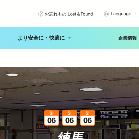
Language
お忘れもの Lost＆Found
より安全に・快適に
企業情報
武線沿線で暮らす
エリアから探す
プメッセージ
サステナビリティアクション
きっぷ・PASMO・定期券
安全を守るために
秩父
川越
所沢
石神井
入間・狭山
拝島
理念
西武グループの沿線施設
車
時刻表
未来へ進む新宿線
古田
練馬
大泉学園
ひばりヶ丘
入間市
ジャンルから探す
より安全に・快
適に
レジャー
体験
食事
概要
公式アカウント一覧
乗換案内
バリアフリー情報
自然
歴史
文化
より安全に・快適に
練馬
トップ
能
中井
田無
所沢
玉川上水