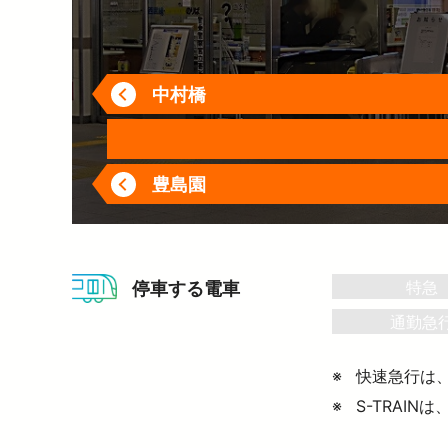
暮らす
バリアフリー情報
電車に乗るトップ
企業情報トップ
おでかけトップ
も
暮らすトップ
遅延証明書
お忘れもの
中村橋
←
災
臨時電車のお知らせ
ワ
サイクルトレイン
P
豊島園
←
西
西
特急
停車する電車
通勤急
快速急行は
S-TRAI