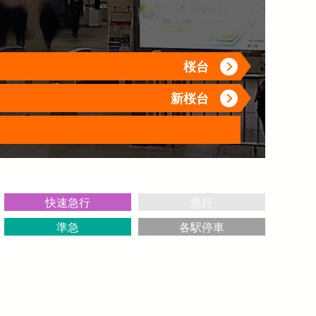
介助事前受付サービス
→
桜台
→
新桜台
快速急行
急行
準急
各駅停車