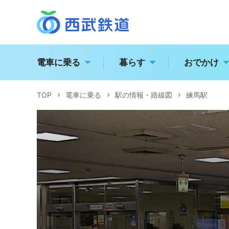
電車に乗る
暮らす
おでかけ
TOP
電車に乗る
駅の情報・路線図
練馬駅
西
トッ
駅の情報・路線図
経営
特急電車・座席指定列
江
企業
運賃案内
電車に乗る
企業情報
おでかけ
飯