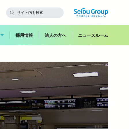
採用情報
法人の方へ
ニュースルーム
快適にご利用いただくために
飯能
副都心
西武鉄道からのお願い
スイーツ
花
お子さま連れのお客さま・
ハイキング
妊娠中のお客さま
バス