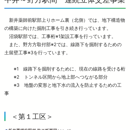
より安全に・快適に
新井薬師前駅部上りホーム裏（北側）では、地下構造物
の構築に向けた掘削工事を引き続き行っています。
沼袋駅部では、工事桁※1架設工事を行っています。
ニュースルーム
また、野方方取付部※2では、線路下を掘削するための
土留壁工事※3を行っています。
企業情報
※1 線路下を掘削するために、現在の線路を受ける桁
採用情報
※2 トンネル区間から地上部へつながる部分
※3 地盤の変形と地下水の流入を防止するための工
事
法人の方へ
＜第１工区＞
お忘れもの Lost＆Found