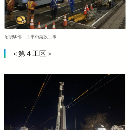
沼袋駅部 工事桁架設工事
＜第４工区＞