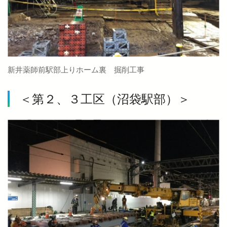
新井薬師前駅部上りホーム裏 掘削工事
＜第２、３工区（沼袋駅部）＞