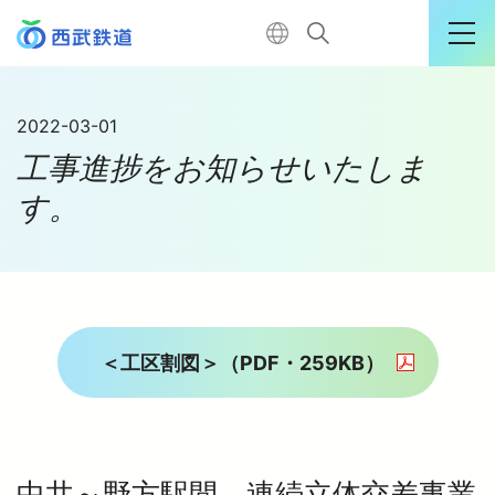
運行情報詳細
2022-03-01
工事進捗をお知らせいたしま
購入はこちら
す。
TOP
電車に乗る
＜工区割図＞（PDF・259KB）
暮らす
中井～野方駅間 連続立体交差事業
おでかけ