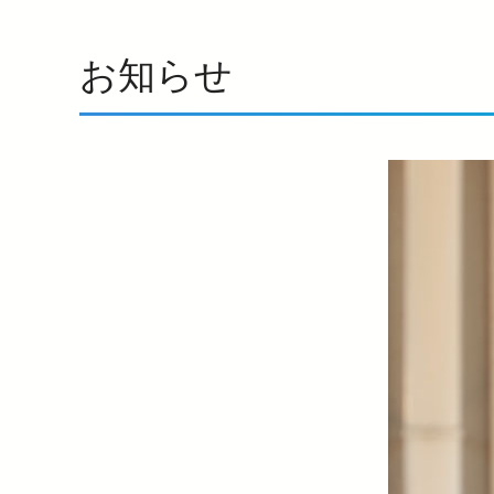
暮らす
バリアフリー情報
電車に乗るトップ
企業情報トップ
おでかけトップ
お知らせ
も
暮らすトップ
遅延証明書
お忘れもの
災
臨時電車のお知らせ
ワ
サイクルトレイン
P
西
西