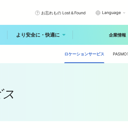
Language
お忘れもの Lost＆Found
より安全に・快適に
企業情報
ロケーションサービス
PASM
武線沿線で暮らす
エリアから探す
プメッセージ
サステナビリティアクション
きっぷ・PASMO・定期券
安全を守るために
秩父
川越
所沢
石神井
入間・狭山
拝島
理念
西武グループの沿線施設
車
時刻表
未来へ進む新宿線
ビス
古田
練馬
大泉学園
ひばりヶ丘
入間市
ジャンルから探す
より安全に・快
適に
レジャー
体験
食事
概要
公式アカウント一覧
乗換案内
バリアフリー情報
自然
歴史
文化
より安全に・快適に
トップ
能
中井
田無
所沢
玉川上水