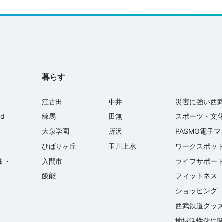
暮らす
江古田
中井
災害に強い西
nd
練馬
田無
スポーツ・文
大泉学園
所沢
PASMO電子
ひばりヶ丘
玉川上水
ワークスポッ
ま・
入間市
ライフサポー
飯能
フィットネス
ショッピング
西武鉄道グッ
地域活性化に