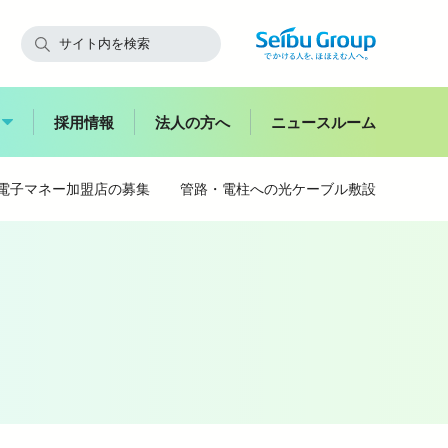
採用情報
法人の方へ
ニュースルーム
O電子マネー加盟店の募集
管路・電柱への光ケーブル敷設
快適にご利用いただくために
飯能
副都心
西武鉄道からのお願い
スイーツ
花
お子さま連れのお客さま・
ハイキング
妊娠中のお客さま
バス