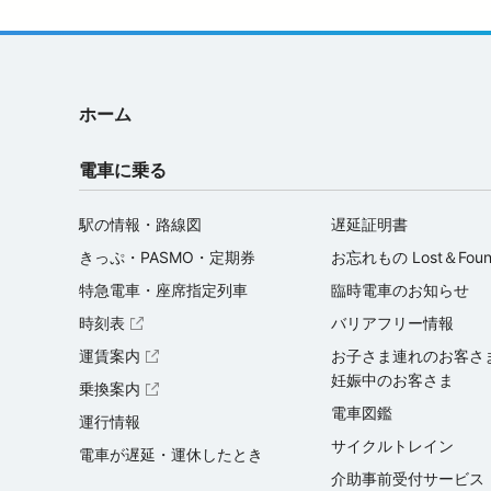
ホーム
電車に乗る
駅の情報・路線図
遅延証明書
きっぷ・PASMO・定期券
お忘れもの Lost＆Fou
特急電車・座席指定列車
臨時電車のお知らせ
時刻表
バリアフリー情報
（外部サイトを開く）
運賃案内
お子さま連れのお客さ
（外部サイトを開く）
妊娠中のお客さま
乗換案内
（外部サイトを開く）
電車図鑑
運行情報
サイクルトレイン
電車が遅延・運休したとき
介助事前受付サービス