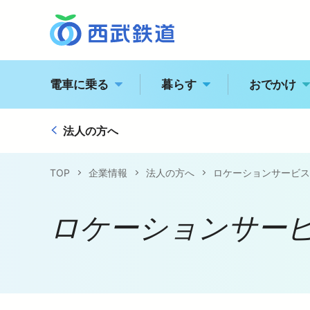
電車に乗る
暮らす
おでかけ
法人の方へ
西
トッ
駅の情報・路線図
TOP
企業情報
法人の方へ
ロケーションサービス
経営
特急電車・座席指定列
ロケーションサー
江
企業
運賃案内
電車に乗る
企業情報
おでかけ
飯