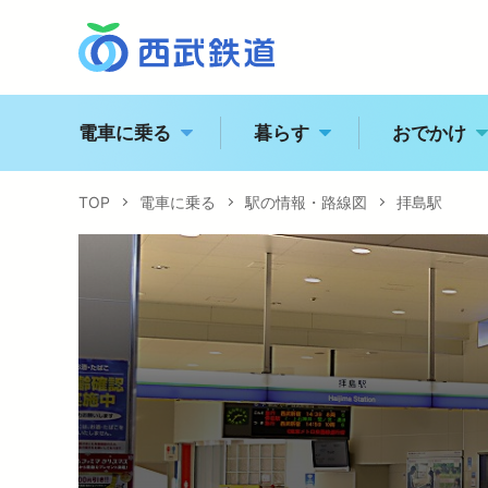
電車に乗る
暮らす
おでかけ
TOP
電車に乗る
駅の情報・路線図
拝島駅
西
トッ
駅の情報・路線図
経営
特急電車・座席指定列
江
企業
運賃案内
電車に乗る
企業情報
おでかけ
飯