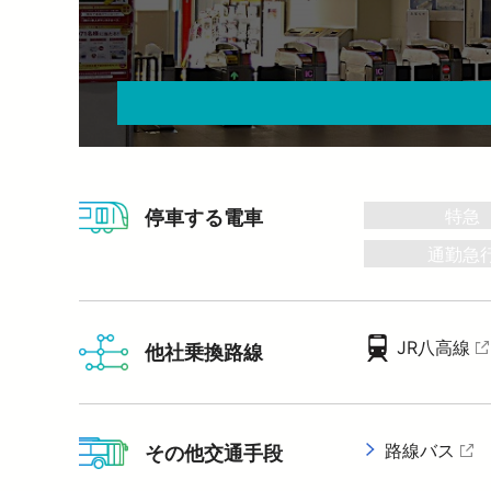
暮らす
バリアフリー情報
電車に乗るトップ
企業情報トップ
おでかけトップ
も
暮らすトップ
遅延証明書
お忘れもの
災
臨時電車のお知らせ
ワ
サイクルトレイン
P
西
特急
停車する電車
西
通勤急
JR八高線
他社乗換路線
路線バス
その他交通手段