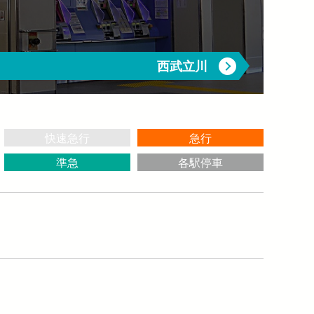
介助事前受付サービス
→
西武立川
快速急行
急行
準急
各駅停車
開く）