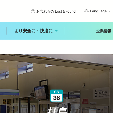
Language
お忘れもの Lost＆Found
より安全に・快適に
企業情報
武線沿線で暮らす
エリアから探す
プメッセージ
サステナビリティアクション
きっぷ・PASMO・定期券
安全を守るために
秩父
川越
所沢
石神井
入間・狭山
拝島
理念
西武グループの沿線施設
車
時刻表
未来へ進む新宿線
古田
練馬
大泉学園
ひばりヶ丘
入間市
ジャンルから探す
より安全に・快
適に
レジャー
体験
食事
概要
公式アカウント一覧
乗換案内
バリアフリー情報
自然
歴史
文化
より安全に・快適に
拝島
トップ
能
中井
田無
所沢
玉川上水