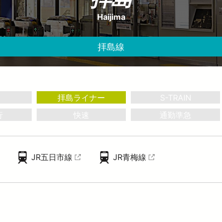
お子さま連れのお客さま・
大規模地震への備え
妊娠中のお客さま
Haijima
イベント・キャンペーン
おトクなきっぷ
っと知りたい！西武線沿線の暮らし
公式YouTube
西武ニュース fillute
サイクルトレイン
 Lost＆Found
拝島線
広報誌 西武鉄道かわら版
害に強い西武線
スポーツ・文化活動
ライフサポート
デジタル西武時刻表
西武線運転シミュレータ 体験可能施設情報
ークスポット
フィットネス
ショッピング
電車図鑑
介助事前受付サービス
介助事前受付サービス
ASMO電子マネー
SEIBU PRINCE CLUBカードセゾン
武鉄道グッズ
地域活性化に関する取り組み
拝島ライナー
S-TRAIN
武鉄道 子育て応援サイト
行
快速
通勤準急
JR五日市線
JR青梅線
（外部サイトを開く）
（外部サイトを開く）
（外部サイトを
（外部サイトを開く）