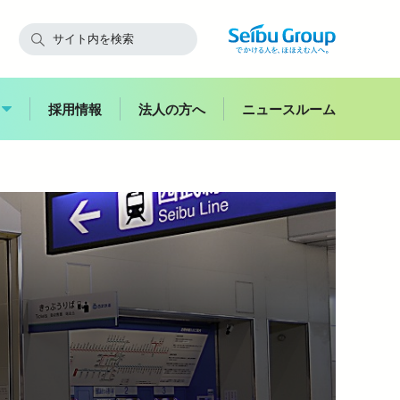
採用情報
法人の方へ
ニュースルーム
快適にご利用いただくために
飯能
副都心
西武鉄道からのお願い
スイーツ
花
お子さま連れのお客さま・
ハイキング
妊娠中のお客さま
バス