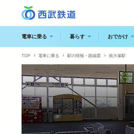
電車に乗る
暮らす
おでかけ
TOP
電車に乗る
駅の情報・路線図
南大塚駅
西
トッ
駅の情報・路線図
経営
特急電車・座席指定列
江
企業
運賃案内
電車に乗る
企業情報
おでかけ
飯