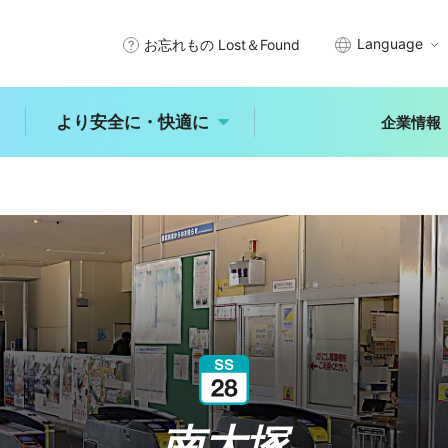
Language
お忘れもの Lost＆Found
より安全に・快適に
企業情報
武線沿線で暮らす
エリアから探す
プメッセージ
サステナビリティアクション
きっぷ・PASMO・定期券
安全を守るために
秩父
川越
所沢
石神井
入間・狭山
拝島
理念
西武グループの沿線施設
車
時刻表
未来へ進む新宿線
古田
練馬
大泉学園
ひばりヶ丘
入間市
ジャンルから探す
より安全に・快
適に
レジャー
体験
食事
概要
公式アカウント一覧
乗換案内
バリアフリー情報
自然
歴史
文化
より安全に・快適に
南大塚
トップ
能
中井
田無
所沢
玉川上水