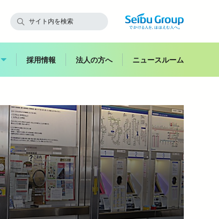
採用情報
法人の方へ
ニュースルーム
快適にご利用いただくために
飯能
副都心
西武鉄道からのお願い
スイーツ
花
お子さま連れのお客さま・
ハイキング
妊娠中のお客さま
バス