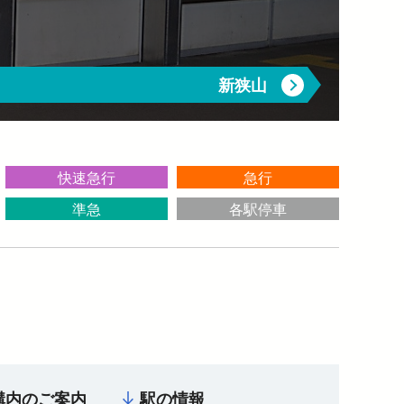
介助事前受付サービス
→
新狭山
快速急行
急行
準急
各駅停車
構内のご案内
駅の情報