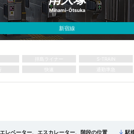
お子さま連れのお客さま・
大規模地震への備え
妊娠中のお客さま
Minami-Ōtsuka
イベント・キャンペーン
おトクなきっぷ
っと知りたい！西武線沿線の暮らし
公式YouTube
西武ニュース fillute
サイクルトレイン
 Lost＆Found
新宿線
広報誌 西武鉄道かわら版
害に強い西武線
スポーツ・文化活動
ライフサポート
デジタル西武時刻表
西武線運転シミュレータ 体験可能施設情報
ークスポット
フィットネス
ショッピング
電車図鑑
介助事前受付サービス
介助事前受付サービス
ASMO電子マネー
SEIBU PRINCE CLUBカードセゾン
武鉄道グッズ
地域活性化に関する取り組み
拝島ライナー
S-TRAIN
武鉄道 子育て応援サイト
行
快速
通勤準急
（外部サイトを開く）
エレベーター、エスカレーター、階段の位置
駅