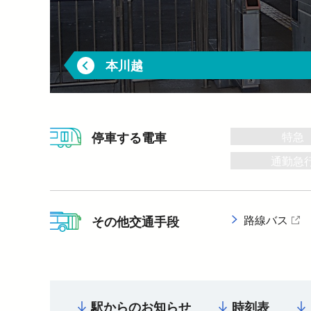
暮らす
バリアフリー情報
電車に乗るトップ
企業情報トップ
おでかけトップ
も
暮らすトップ
遅延証明書
お忘れもの
本川越
←
災
臨時電車のお知らせ
ワ
サイクルトレイン
P
西
特急
停車する電車
西
通勤急
路線バス
その他交通手段
駅からのお知らせ
時刻表