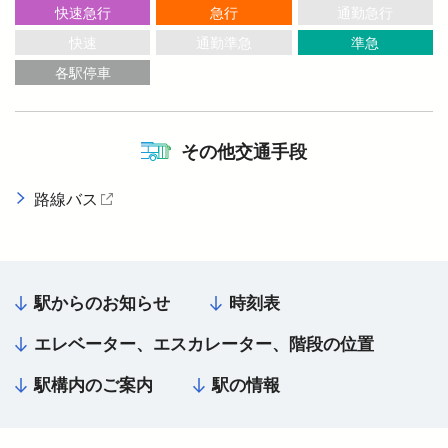
快速急行
急行
通勤急行
快速
通勤準急
準急
より安全に・快適に
各駅停車
ニュースルーム
その他交通手段
企業情報
路線バス
（外部サイトを開く）
採用情報
駅からのお知らせ
時刻表
法人の方へ
エレベーター、エスカレーター、階段の位置
駅構内のご案内
駅の情報
お忘れもの Lost＆Found