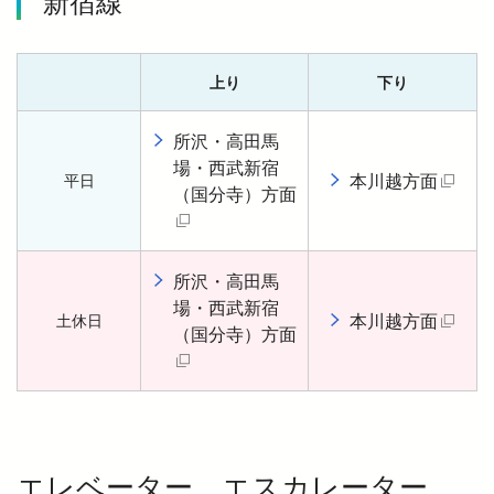
新宿線
上り
下り
所沢・高田馬
場・西武新宿
本川越方面
平日
（
（国分寺）方面
（別タブで開く）
所沢・高田馬
場・西武新宿
本川越方面
土休日
（
（国分寺）方面
（別タブで開く）
エレベーター、エスカレーター、