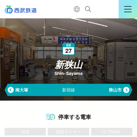
運行情報詳細
購入はこちら
新狭山
Shin-Sayama
TOP
南大塚
新宿線
狭山市
←
電車に乗る
暮らす
停車する電車
特急
拝島ライナー
S-TRAIN
おでかけ