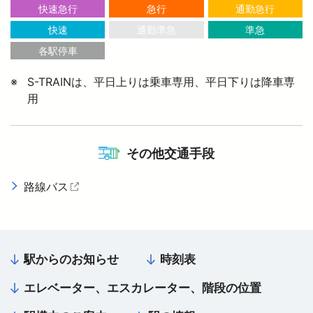
快速急行
急行
通勤急行
快速
通勤準急
準急
より安全に・快適に
各駅停車
S-TRAINは、平日上りは乗車専用、平日下りは降車専
ニュースルーム
用
企業情報
その他交通手段
採用情報
路線バス
（外部サイトを開く）
法人の方へ
駅からのお知らせ
時刻表
お忘れもの Lost＆Found
エレベーター、エスカレーター、階段の位置