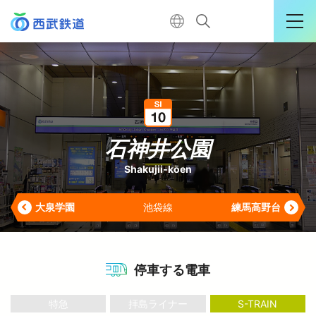
運行情報詳細
購入はこちら
石神井公園
Shakujii-kōen
TOP
大泉学園
池袋線
練馬高野台
←
電車に乗る
暮らす
停車する電車
特急
拝島ライナー
S-TRAIN
おでかけ