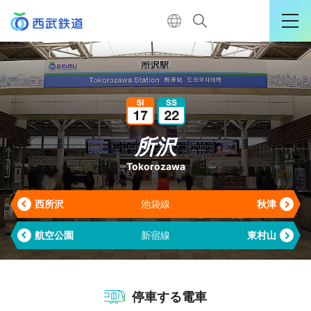
運行情報詳細
購入はこちら
所沢
Tokorozawa
TOP
西所沢
池袋線
秋津
←
電車に乗る
航空公園
新宿線
東村山
←
暮らす
停車する電車
おでかけ