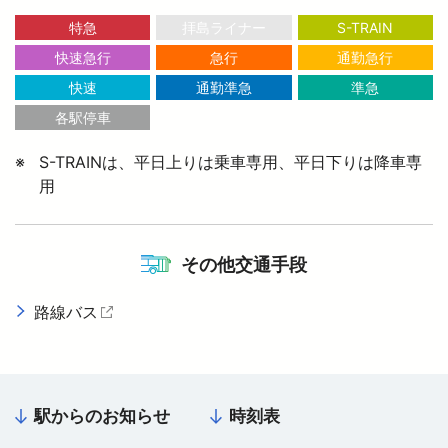
特急
拝島ライナー
S-TRAIN
快速急行
急行
通勤急行
より安全に・快適に
快速
通勤準急
準急
各駅停車
ニュースルーム
S-TRAINは、平日上りは乗車専用、平日下りは降車専
用
企業情報
採用情報
その他交通手段
路線バス
（外部サイトを開く）
法人の方へ
お忘れもの Lost＆Found
駅からのお知らせ
時刻表