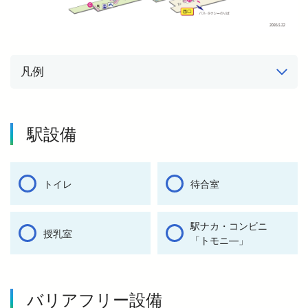
凡例
駅設備
トイレ
待合室
駅ナカ・コンビニ
授乳室
「トモニ―」
バリアフリー設備