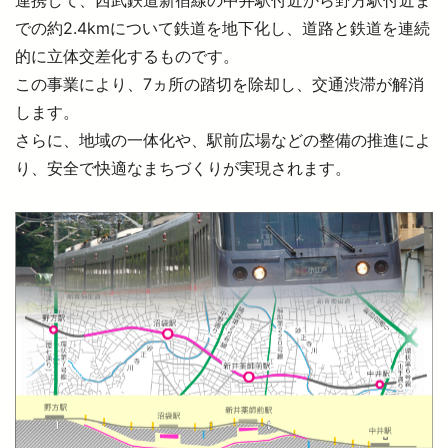
連携して、西武鉄道新宿線の中井駅付近から野方駅付近ま
での約2.4kmについて鉄道を地下化し、道路と鉄道を連続
的に立体交差化するものです。
より安全に・快適に
この事業により、7ヵ所の踏切を除却し、交通渋滞が解消
します。
ニュースルーム
さらに、地域の一体化や、駅前広場などの整備の推進によ
り、安全で快適なまちづくりが実現されます。
企業情報
採用情報
法人の方へ
お忘れもの Lost＆Found