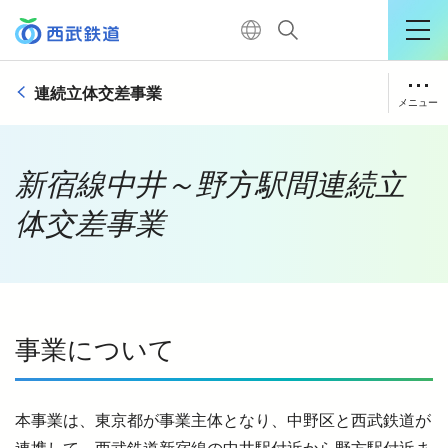
連続立体交差事業
運行情報詳細
メニュー
購入はこちら
池袋線連続立体交差事業・複々線化事業
新宿線中井～野方駅間連続立
新宿線中井～野方駅間連続立体交差事業
体交差事業
TOP
新宿線東村山駅付近連続立体交差事業
電車に乗る
事業について
暮らす
本事業は、東京都が事業主体となり、中野区と西武鉄道が
おでかけ