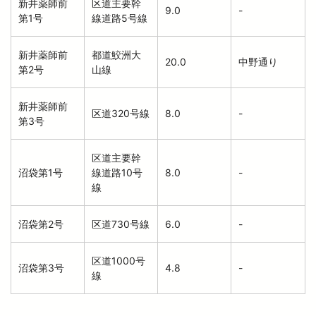
新井薬師前
区道主要幹
9.0
-
第1号
線道路5号線
新井薬師前
都道鮫洲大
20.0
中野通り
第2号
山線
新井薬師前
区道320号線
8.0
-
第3号
区道主要幹
沼袋第1号
線道路10号
8.0
-
線
沼袋第2号
区道730号線
6.0
-
区道1000号
沼袋第3号
4.8
-
線