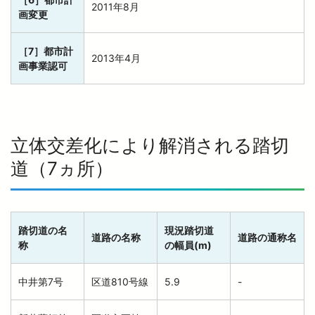
2011年8月
画変更
［7］都市計
2013年4月
画事業認可
立体交差化により解消される踏切
道（7ヵ所）
踏切道の名
現況踏切道
道路の名称
道路の通称名
称
の幅員(m)
中井第7号
区道810号線
5.9
-