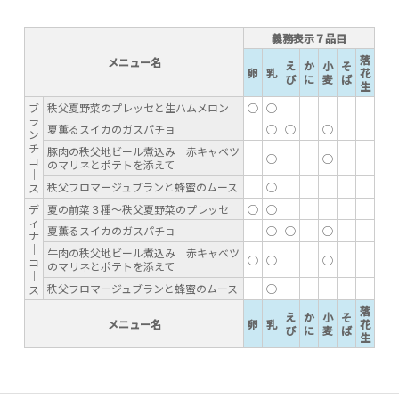
義務表示７品目
落
メニュー名
え
か
小
そ
卵
乳
花
び
に
麦
ば
生
ブ
秩父夏野菜のプレッセと生ハムメロン
◯
◯
ラ
夏薫るスイカのガスパチョ
◯
◯
◯
ン
チ
豚肉の秩父地ビール煮込み 赤キャベツ
◯
◯
コ
のマリネとポテトを添えて
｜
秩父フロマージュブランと蜂蜜のムース
◯
ス
デ
夏の前菜３種～秩父夏野菜のプレッセ
◯
◯
ィ
夏薫るスイカのガスパチョ
◯
◯
◯
ナ
｜
牛肉の秩父地ビール煮込み 赤キャベツ
◯
◯
◯
コ
のマリネとポテトを添えて
｜
秩父フロマージュブランと蜂蜜のムース
◯
ス
落
え
か
小
そ
メニュー名
卵
乳
花
び
に
麦
ば
生