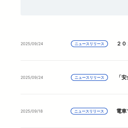
暮らす
バリアフリー情報
電車に乗るトップ
企業情報トップ
おでかけトップ
も
暮らすトップ
遅延証明書
お忘れもの
災
臨時電車のお知らせ
ワ
サイクルトレイン
２０
2025/09/24
ニュースリリース
P
西
西
「安
2025/09/24
ニュースリリース
電車
2025/09/18
ニュースリリース