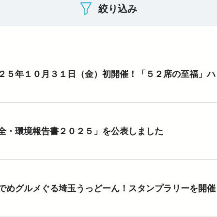
お子さま連れのお客さま・
大規模地震への備え
絞り込み
妊娠中のお客さま
イベント・キャンペーン
おトクなきっぷ
っと知りたい！西武線沿線の暮らし
公式YouTube
西武ニュース fillute
サイクルトレイン
 Lost＆Found
広報誌 西武鉄道かわら版
害に強い西武線
スポーツ・文化活動
ライフサポート
デジタル西武時刻表
西武線運転シミュレータ 体験可能施設情報
ークスポット
フィットネス
ショッピング
電車図鑑
介助事前受付サービス
２５年１０月３１日（金）初開催！「５２席の至福」ハ
介助事前受付サービス
ASMO電子マネー
SEIBU PRINCE CLUBカードセゾン
武鉄道グッズ
地域活性化に関する取り組み
武鉄道 子育て応援サイト
全・環境報告書２０２５」を公表しました
でめグルメぐる埼玉うっどーん！スタンプラリーを開催