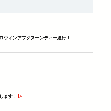
介助事前受付サービス
ロウィンアフタヌーンティー運行！
します！
（PDFを開く）