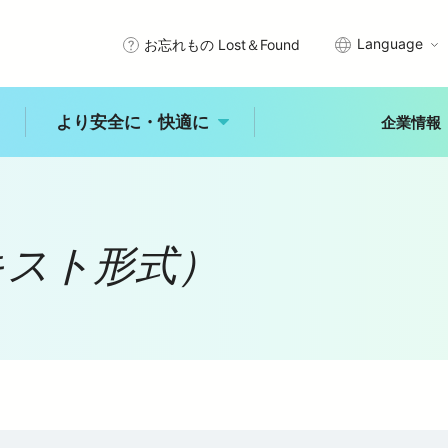
Language
お忘れもの Lost＆Found
より安全に・快適に
企業情報
）
武線沿線で暮らす
エリアから探す
プメッセージ
サステナビリティアクション
きっぷ・PASMO・定期券
安全を守るために
キスト形式）
秩父
川越
所沢
石神井
入間・狭山
拝島
理念
西武グループの沿線施設
車
時刻表
未来へ進む新宿線
古田
練馬
大泉学園
ひばりヶ丘
入間市
ジャンルから探す
より安全に・快
適に
レジャー
体験
食事
概要
公式アカウント一覧
乗換案内
バリアフリー情報
自然
歴史
文化
より安全に・快適に
トップ
能
中井
田無
所沢
玉川上水