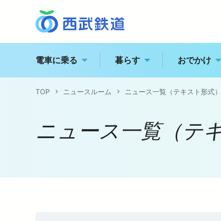
電車に乗る
暮らす
おでかけ
TOP
ニュースルーム
ニュース一覧（テキスト形式
西
トッ
駅の情報・路線図
ニュース一覧（テ
経営
特急電車・座席指定列
江
企業
運賃案内
電車に乗る
企業情報
おでかけ
飯